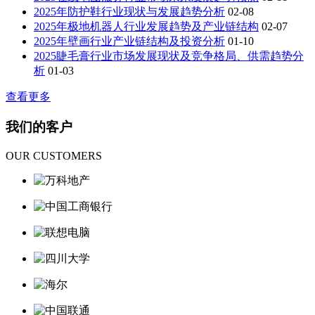
2025年防护鞋行业现状与发展趋势分析
02-08
2025年极地机器人行业发展趋势及产业链结构
02-07
2025年壁画行业产业链结构及投资分析
01-10
2025睫毛膏行业市场发展现状及竞争格局、供需趋势分
析
01-03
查看更多
我
们的客
户
OUR CUSTOMERS