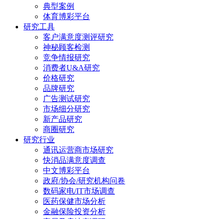
典型案例
体育博彩平台
研究工具
客户满意度测评研究
神秘顾客检测
竞争情报研究
消费者U&A研究
价格研究
品牌研究
广告测试研究
市场细分研究
新产品研究
商圈研究
研究行业
通讯运营商市场研究
快消品满意度调查
中文博彩平台
政府/协会/研究机构问卷
数码家电/IT市场调查
医药保健市场分析
金融保险投资分析