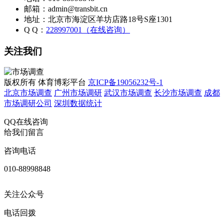
邮箱：admin@transbit.cn
地址：北京市海淀区羊坊店路18号S座1301
Q Q：
228997001（在线咨询）
关注我们
版权所有 体育博彩平台
京ICP备19056232号-1
北京市场调查
广州市场调研
武汉市场调查
长沙市场调查
成都
市场调研公司
深圳数据统计
QQ在线咨询
给我们留言
咨询电话
010-88998848
关注公众号
电话回拨