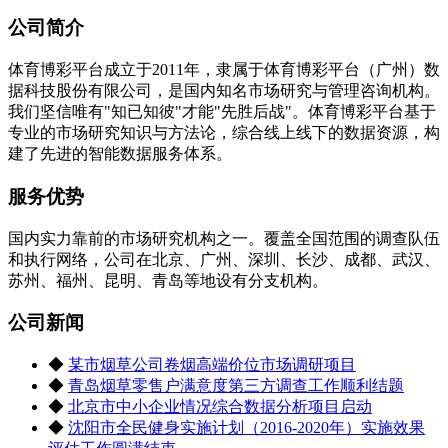
公司简介
体育博彩平台成立于2011年，隶属于体育博彩平台（广州）数
据科技股份有限公司，是国内知名市场研究与管理咨询机构。
我们坚信唯有"知已知彼"才能"先胜后战"。体育博彩平台基于
专业的市场研究知识与方法论，综合线上线下的数据资源，构
建了先进的智能数据服务体系。
服务优势
国内实力靠前的市场研究机构之一。覆盖全国范围的调查队伍
和执行网络，公司在北京、广州、深圳、长沙、成都、武汉、
苏州、福州、昆明、青岛等地设有分支机构。
公司新闻
◆
某市烟草公司卷烟高端价位市场调研项目
◆
青岛烟草零售户满意度第三方调查工作顺利结题
◆
北京市中小企业情况综合数据分析项目启动
◆
沈阳市全民健身实施计划（2016-2020年）实施效果