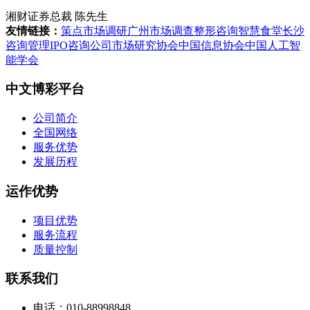
湘财证券总裁 陈先生
友情链接：
策点市场调研
广州市场调查
整形咨询
智慧食堂
长沙
咨询管理
IPO咨询公司
市场研究协会
中国信息协会
中国人工智
能学会
中文博彩平台
公司简介
全国网络
服务优势
发展历程
运作优势
项目优势
服务流程
质量控制
联系我们
电话：010-88998848