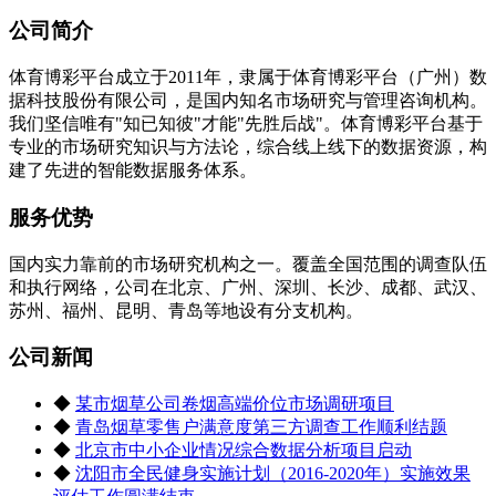
公司简介
体育博彩平台成立于2011年，隶属于体育博彩平台（广州）数
据科技股份有限公司，是国内知名市场研究与管理咨询机构。
我们坚信唯有"知已知彼"才能"先胜后战"。体育博彩平台基于
专业的市场研究知识与方法论，综合线上线下的数据资源，构
建了先进的智能数据服务体系。
服务优势
国内实力靠前的市场研究机构之一。覆盖全国范围的调查队伍
和执行网络，公司在北京、广州、深圳、长沙、成都、武汉、
苏州、福州、昆明、青岛等地设有分支机构。
公司新闻
◆
某市烟草公司卷烟高端价位市场调研项目
◆
青岛烟草零售户满意度第三方调查工作顺利结题
◆
北京市中小企业情况综合数据分析项目启动
◆
沈阳市全民健身实施计划（2016-2020年）实施效果