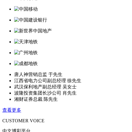
唐人神营销总监 于先生
江西省电力公司副总经理 徐先生
武汉保利地产副总经理 吴女士
波隆投资集团长沙公司 肖先生
湘财证券总裁 陈先生
查看更多
CUSTOMER VOICE
中文博彩平台