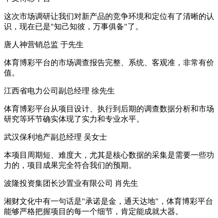
这次市场调研让我们对新产品的竞争环境和定位有了清晰的认
识，现在已是"知己知彼，万事俱备"了。
唐人神营销总监 于先生
体育博彩平台的市场调查报告完整、系统、客观准，非常有价
值。
江西省电力公司副总经理 徐先生
体育博彩平台从项目设计、执行到后期的调查数据分析和市场
研究等环节确实体现了实力和专业水平。
武汉保利地产副总经理 吴女士
本项目周期短、难度大，尤其是核心数据的采集是需要一些功
力的，项目成果完全符合我们的预期。
波隆投资集团长沙置业有限公司 肖先生
湘财文化中有一句话是"承诺是金，通天达地"，体育博彩平台
能够严格把握项目的每一个细节，肯定能成就大器。