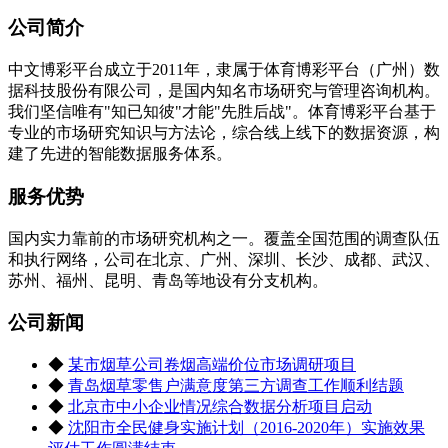
公司简介
中文博彩平台成立于2011年，隶属于体育博彩平台（广州）数
据科技股份有限公司，是国内知名市场研究与管理咨询机构。
我们坚信唯有"知已知彼"才能"先胜后战"。体育博彩平台基于
专业的市场研究知识与方法论，综合线上线下的数据资源，构
建了先进的智能数据服务体系。
服务优势
国内实力靠前的市场研究机构之一。覆盖全国范围的调查队伍
和执行网络，公司在北京、广州、深圳、长沙、成都、武汉、
苏州、福州、昆明、青岛等地设有分支机构。
公司新闻
◆
某市烟草公司卷烟高端价位市场调研项目
◆
青岛烟草零售户满意度第三方调查工作顺利结题
◆
北京市中小企业情况综合数据分析项目启动
◆
沈阳市全民健身实施计划（2016-2020年）实施效果