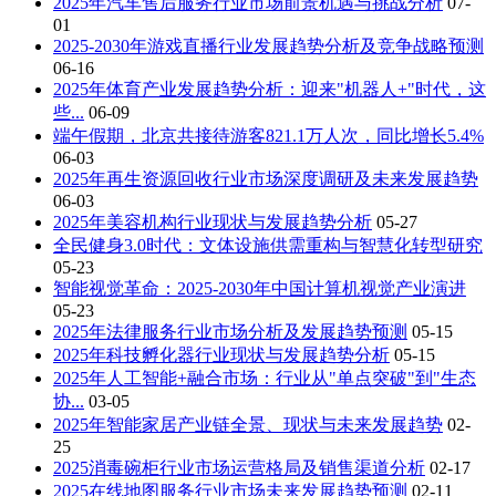
2025年汽车售后服务行业市场前景机遇与挑战分析
07-
01
2025-2030年游戏直播行业发展趋势分析及竞争战略预测
06-16
2025年体育产业发展趋势分析：迎来"机器人+"时代，这
些...
06-09
端午假期，北京共接待游客821.1万人次，同比增长5.4%
06-03
2025年再生资源回收行业市场深度调研及未来发展趋势
06-03
2025年美容机构行业现状与发展趋势分析
05-27
全民健身3.0时代：文体设施供需重构与智慧化转型研究
05-23
智能视觉革命：2025-2030年中国计算机视觉产业演进
05-23
2025年法律服务行业市场分析及发展趋势预测
05-15
2025年科技孵化器行业现状与发展趋势分析
05-15
2025年人工智能+融合市场：行业从"单点突破"到"生态
协...
03-05
2025年智能家居产业链全景、现状与未来发展趋势
02-
25
2025消毒碗柜行业市场运营格局及销售渠道分析
02-17
2025在线地图服务行业市场未来发展趋势预测
02-11