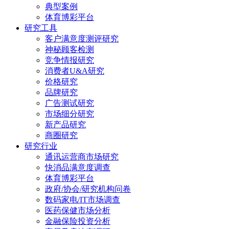
典型案例
体育博彩平台
研究工具
客户满意度测评研究
神秘顾客检测
竞争情报研究
消费者U&A研究
价格研究
品牌研究
广告测试研究
市场细分研究
新产品研究
商圈研究
研究行业
通讯运营商市场研究
快消品满意度调查
体育博彩平台
政府/协会/研究机构问卷
数码家电/IT市场调查
医药保健市场分析
金融保险投资分析