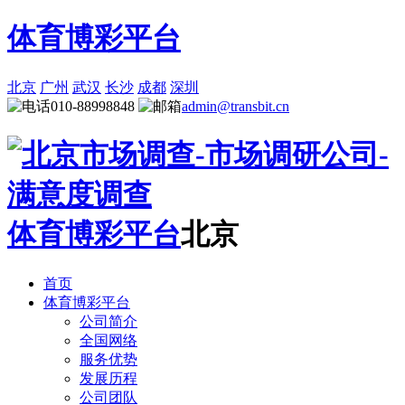
体育博彩平台
北京
广州
武汉
长沙
成都
深圳
010-88998848
admin@transbit.cn
体育博彩平台
北京
首页
体育博彩平台
公司简介
全国网络
服务优势
发展历程
公司团队