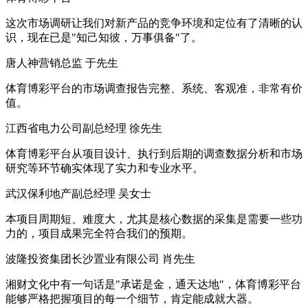
这次市场调研让我们对新产品的竞争环境和定位有了清晰的认
识，现在已是"知己知彼，万事俱备"了。
唐人神营销总监 于先生
体育博彩平台的市场调查报告完整、系统、客观准，非常有价
值。
江西省电力公司副总经理 徐先生
体育博彩平台从项目设计、执行到后期的调查数据分析和市场
研究等环节确实体现了实力和专业水平。
武汉保利地产副总经理 吴女士
本项目周期短、难度大，尤其是核心数据的采集是需要一些功
力的，项目成果完全符合我们的预期。
波隆投资集团长沙置业有限公司 肖先生
湘财文化中有一句话是"承诺是金，通天达地"，体育博彩平台
能够严格把握项目的每一个细节，肯定能成就大器。