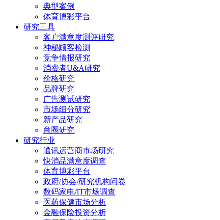
典型案例
体育博彩平台
研究工具
客户满意度测评研究
神秘顾客检测
竞争情报研究
消费者U&A研究
价格研究
品牌研究
广告测试研究
市场细分研究
新产品研究
商圈研究
研究行业
通讯运营商市场研究
快消品满意度调查
体育博彩平台
政府/协会/研究机构问卷
数码家电/IT市场调查
医药保健市场分析
金融保险投资分析