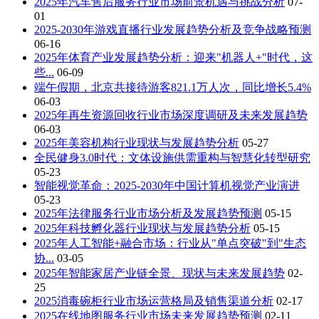
2025年汽车售后服务行业市场前景机遇与挑战分析
07-
01
2025-2030年游戏直播行业发展趋势分析及竞争战略预测
06-16
2025年体育产业发展趋势分析：迎来"机器人+"时代，这
些...
06-09
端午假期，北京共接待游客821.1万人次，同比增长5.4%
06-03
2025年再生资源回收行业市场深度调研及未来发展趋势
06-03
2025年美容机构行业现状与发展趋势分析
05-27
全民健身3.0时代：文体设施供需重构与智慧化转型研究
05-23
智能视觉革命：2025-2030年中国计算机视觉产业演进
05-23
2025年法律服务行业市场分析及发展趋势预测
05-15
2025年科技孵化器行业现状与发展趋势分析
05-15
2025年人工智能+融合市场：行业从"单点突破"到"生态
协...
03-05
2025年智能家居产业链全景、现状与未来发展趋势
02-
25
2025消毒碗柜行业市场运营格局及销售渠道分析
02-17
2025在线地图服务行业市场未来发展趋势预测
02-11