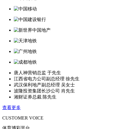
唐人神营销总监 于先生
江西省电力公司副总经理 徐先生
武汉保利地产副总经理 吴女士
波隆投资集团长沙公司 肖先生
湘财证券总裁 陈先生
查看更多
CUSTOMER VOICE
体育博彩平台