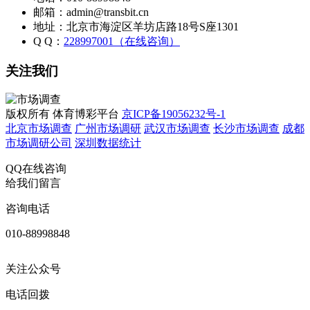
邮箱：admin@transbit.cn
地址：北京市海淀区羊坊店路18号S座1301
Q Q：
228997001（在线咨询）
关注我们
版权所有 体育博彩平台
京ICP备19056232号-1
北京市场调查
广州市场调研
武汉市场调查
长沙市场调查
成都
市场调研公司
深圳数据统计
QQ在线咨询
给我们留言
咨询电话
010-88998848
关注公众号
电话回拨