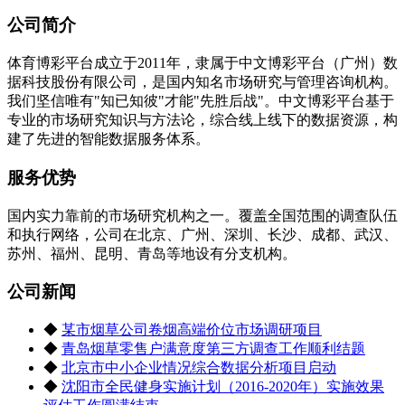
公司简介
体育博彩平台成立于2011年，隶属于中文博彩平台（广州）数
据科技股份有限公司，是国内知名市场研究与管理咨询机构。
我们坚信唯有"知已知彼"才能"先胜后战"。中文博彩平台基于
专业的市场研究知识与方法论，综合线上线下的数据资源，构
建了先进的智能数据服务体系。
服务优势
国内实力靠前的市场研究机构之一。覆盖全国范围的调查队伍
和执行网络，公司在北京、广州、深圳、长沙、成都、武汉、
苏州、福州、昆明、青岛等地设有分支机构。
公司新闻
◆
某市烟草公司卷烟高端价位市场调研项目
◆
青岛烟草零售户满意度第三方调查工作顺利结题
◆
北京市中小企业情况综合数据分析项目启动
◆
沈阳市全民健身实施计划（2016-2020年）实施效果