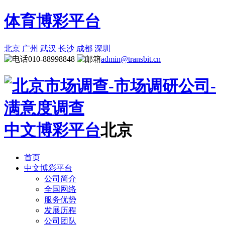
体育博彩平台
北京
广州
武汉
长沙
成都
深圳
010-88998848
admin@transbit.cn
中文博彩平台
北京
首页
中文博彩平台
公司简介
全国网络
服务优势
发展历程
公司团队