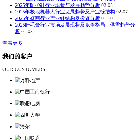
2025年防护鞋行业现状与发展趋势分析
02-08
2025年极地机器人行业发展趋势及产业链结构
02-07
2025年壁画行业产业链结构及投资分析
01-10
2025睫毛膏行业市场发展现状及竞争格局、供需趋势分
析
01-03
查看更多
我
们的客
户
OUR CUSTOMERS