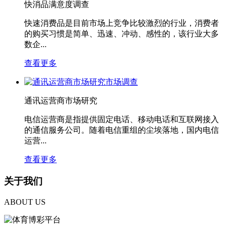
快消品满意度调查
快速消费品是目前市场上竞争比较激烈的行业，消费者
的购买习惯是简单、迅速、冲动、感性的，该行业大多
数企...
查看更多
通讯运营商市场研究
电信运营商是指提供固定电话、移动电话和互联网接入
的通信服务公司。随着电信重组的尘埃落地，国内电信
运营...
查看更多
关
于我
们
ABOUT US