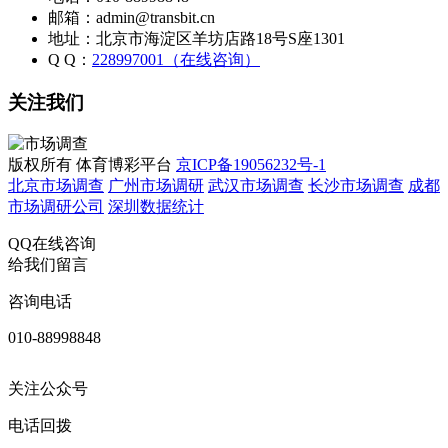
邮箱：admin@transbit.cn
地址：北京市海淀区羊坊店路18号S座1301
Q Q：
228997001（在线咨询）
关注我们
版权所有 体育博彩平台
京ICP备19056232号-1
北京市场调查
广州市场调研
武汉市场调查
长沙市场调查
成都
市场调研公司
深圳数据统计
QQ在线咨询
给我们留言
咨询电话
010-88998848
关注公众号
电话回拨