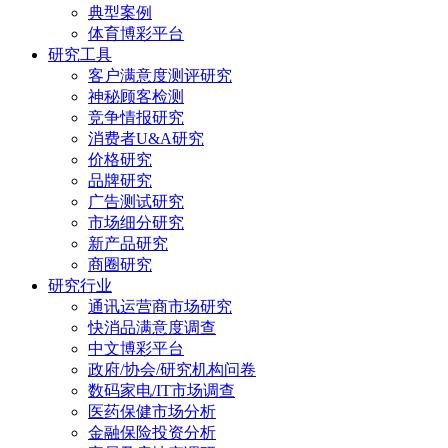
典型案例
体育博彩平台
研究工具
客户满意度测评研究
神秘顾客检测
竞争情报研究
消费者U&A研究
价格研究
品牌研究
广告测试研究
市场细分研究
新产品研究
商圈研究
研究行业
通讯运营商市场研究
快消品满意度调查
中文博彩平台
政府/协会/研究机构问卷
数码家电/IT市场调查
医药保健市场分析
金融保险投资分析