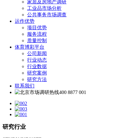
家居及房地产调研
工业品市场分析
公共事务市场调查
运作优势
项目优势
服务流程
质量控制
体育博彩平台
公司新闻
行业动态
行业数据
研究案例
研究方法
联系我们
400 8877 001
研
究行
业