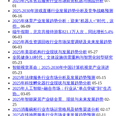
2025年汽车售后服务行业市场前景机遇与挑战分析
07-
01
2025-2030年游戏直播行业发展趋势分析及竞争战略预测
06-16
2025年体育产业发展趋势分析：迎来"机器人+"时代，这
些...
06-09
端午假期，北京共接待游客821.1万人次，同比增长5.4%
06-03
2025年再生资源回收行业市场深度调研及未来发展趋势
06-03
2025年美容机构行业现状与发展趋势分析
05-27
全民健身3.0时代：文体设施供需重构与智慧化转型研究
05-23
智能视觉革命：2025-2030年中国计算机视觉产业演进
05-23
2025年法律服务行业市场分析及发展趋势预测
05-15
2025年科技孵化器行业现状与发展趋势分析
05-15
2025年人工智能+融合市场：行业从"单点突破"到"生态
协...
03-05
2025年智能家居产业链全景、现状与未来发展趋势
02-
25
2025消毒碗柜行业市场运营格局及销售渠道分析
02-17
2025在线地图服务行业市场未来发展趋势预测
02-11