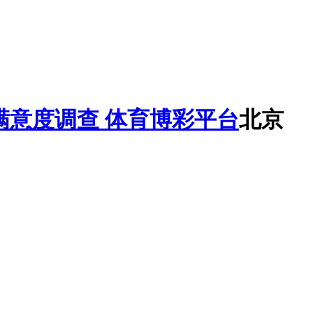
体育博彩平台
北京