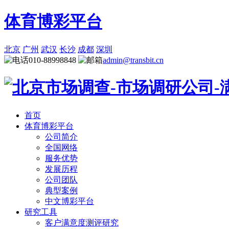
体育博彩平台
北京
广州
武汉
长沙
成都
深圳
010-88998848
admin@transbit.cn
首页
体育博彩平台
公司简介
全国网络
服务优势
发展历程
公司团队
典型案例
中文博彩平台
研究工具
客户满意度测评研究