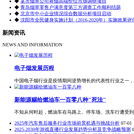
◆
某市烟草公司卷烟高端价位市场调研项目
◆
青岛烟草零售户满意度第三方调查工作顺利结题
◆
北京市中小企业情况综合数据分析项目启动
◆
沈阳市全民健身实施计划（2016-2020年）实施效果
新
闻资
讯
NEWS AND INFORMATION
电子烟发展历程
中国电子烟行业是疫情期间逆势增长的代表性行业之一，
新能源赐给燃油车一百零八种"死法"
不知从何时起，燃油车在马路上、停车场、洗车行遭受到的
2025年汽车售后服务行业市场前景机遇与挑战分析
07-01
2025-2030年游戏直播行业发展趋势分析及竞争战略预测