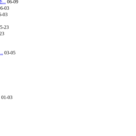
..
06-09
06-03
6-03
5-23
23
.
03-05
01-03