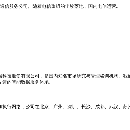
信服务公司。随着电信重组的尘埃落地，国内电信运营...
数据科技股份有限公司，是国内知名市场研究与管理咨询机构。我们
先进的智能数据服务体系。
和执行网络，公司在北京、广州、深圳、长沙、成都、武汉、苏