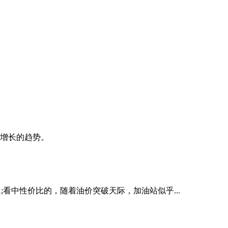
增长的趋势。
看中性价比的，随着油价突破天际，加油站似乎...