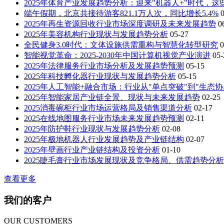
2025年体育产业发展趋势分析：迎来"机器人+"时代，这些.
端午假期，北京共接待游客821.1万人次，同比增长5.4%
2025年再生资源回收行业市场深度调研及未来发展趋势
0
2025年美容机构行业现状与发展趋势分析
05-27
全民健身3.0时代：文体设施供需重构与智慧化转型研究
0
智能视觉革命：2025-2030年中国计算机视觉产业演进
05-
2025年法律服务行业市场分析及发展趋势预测
05-15
2025年科技孵化器行业现状与发展趋势分析
05-15
2025年人工智能+融合市场：行业从"单点突破"到"生态协..
2025年智能家居产业链全景、现状与未来发展趋势
02-25
2025消毒碗柜行业市场运营格局及销售渠道分析
02-17
2025在线地图服务行业市场未来发展趋势预测
02-11
2025年防护鞋行业现状与发展趋势分析
02-08
2025年极地机器人行业发展趋势及产业链结构
02-07
2025年壁画行业产业链结构及投资分析
01-10
2025睫毛膏行业市场发展现状及竞争格局、供需趋势分析
查看更多
我
们的客
户
OUR CUSTOMERS