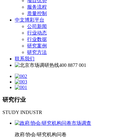
项目优势
服务流程
质量控制
中文博彩平台
公司新闻
行业动态
行业数据
研究案例
研究方法
联系我们
400 8877 001
研
究行
业
STUDY INDUSTR
政府/协会/研究机构问卷