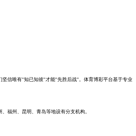
坚信唯有"知已知彼"才能"先胜后战"。体育博彩平台基于专业
州、福州、昆明、青岛等地设有分支机构。