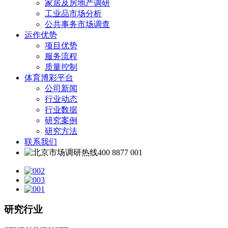
家居及房地产调研
工业品市场分析
公共事务市场调查
运作优势
项目优势
服务流程
质量控制
体育博彩平台
公司新闻
行业动态
行业数据
研究案例
研究方法
联系我们
400 8877 001
研
究行
业