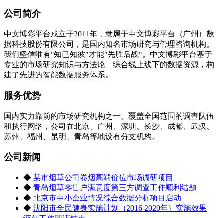
公司简介
中文博彩平台成立于2011年，隶属于中文博彩平台（广州）数
据科技股份有限公司，是国内知名市场研究与管理咨询机构。
我们坚信唯有"知已知彼"才能"先胜后战"。中文博彩平台基于
专业的市场研究知识与方法论，综合线上线下的数据资源，构
建了先进的智能数据服务体系。
服务优势
国内实力靠前的市场研究机构之一。覆盖全国范围的调查队伍
和执行网络，公司在北京、广州、深圳、长沙、成都、武汉、
苏州、福州、昆明、青岛等地设有分支机构。
公司新闻
◆
某市烟草公司卷烟高端价位市场调研项目
◆
青岛烟草零售户满意度第三方调查工作顺利结题
◆
北京市中小企业情况综合数据分析项目启动
◆
沈阳市全民健身实施计划（2016-2020年）实施效果