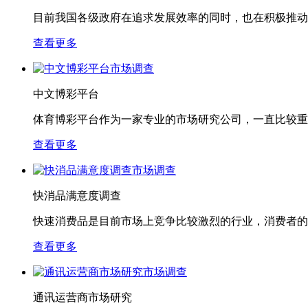
目前我国各级政府在追求发展效率的同时，也在积极推动和
查看更多
中文博彩平台
体育博彩平台作为一家专业的市场研究公司，一直比较重视
查看更多
快消品满意度调查
快速消费品是目前市场上竞争比较激烈的行业，消费者的购
查看更多
通讯运营商市场研究