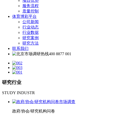
项目优势
服务流程
质量控制
体育博彩平台
公司新闻
行业动态
行业数据
研究案例
研究方法
联系我们
400 8877 001
研
究行
业
STUDY INDUSTR
政府/协会/研究机构问卷