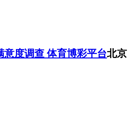
体育博彩平台
北京