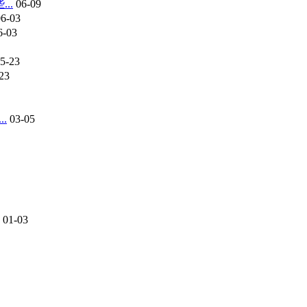
..
06-09
06-03
6-03
5-23
23
.
03-05
01-03