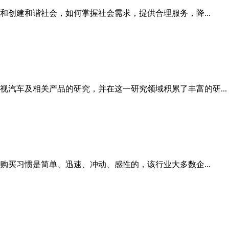
创建和谐社会，如何掌握社会需求，提供合理服务，降...
汽车及相关产品的研究，并在这一研究领域积累了丰富的研...
买习惯是简单、迅速、冲动、感性的，该行业大多数企...