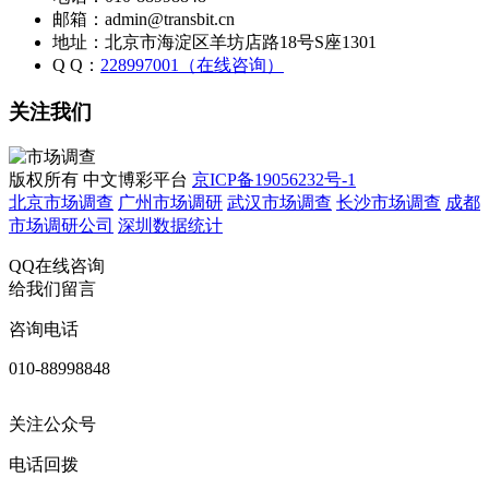
邮箱：admin@transbit.cn
地址：北京市海淀区羊坊店路18号S座1301
Q Q：
228997001（在线咨询）
关注我们
版权所有 中文博彩平台
京ICP备19056232号-1
北京市场调查
广州市场调研
武汉市场调查
长沙市场调查
成都
市场调研公司
深圳数据统计
QQ在线咨询
给我们留言
咨询电话
010-88998848
关注公众号
电话回拨