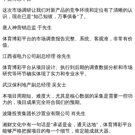
这次市场调研让我们对新产品的竞争环境和定位有了清晰的认
识，现在已是"知己知彼，万事俱备"了。
唐人神营销总监 于先生
体育博彩平台的市场调查报告完整、系统、客观准，非常有价
值。
江西省电力公司副总经理 徐先生
体育博彩平台从项目设计、执行到后期的调查数据分析和市场
研究等环节确实体现了实力和专业水平。
武汉保利地产副总经理 吴女士
本项目周期短、难度大，尤其是核心数据的采集是需要一些功
力的，项目成果完全符合我们的预期。
波隆投资集团长沙置业有限公司 肖先生
湘财文化中有一句话是"承诺是金，通天达地"，体育博彩平台
能够严格把握项目的每一个细节，肯定能成就大器。