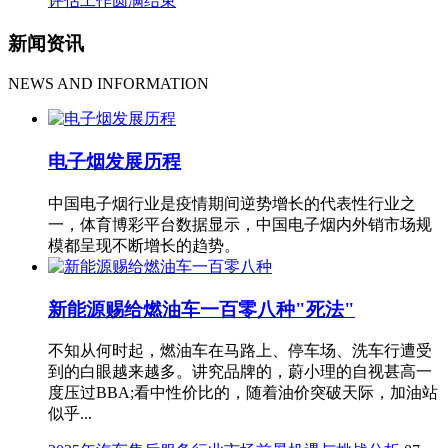
评估工作圆满结束
新
闻资
讯
NEWS AND INFORMATION
电子烟发展历程
中国电子烟行业是疫情期间逆势增长的代表性行业之
一，体育博彩平台数据显示，中国电子烟内外销市场规
模都呈现不断增长的趋势。
新能源赐给燃油车一百零八种"死法"
不知从何时起，燃油车在马路上、停车场、洗车行遭受
到的白眼越来越多。讲究品牌的，蔚小理的自视甚高一
度压过BBA;看中性价比的，随着油价突破天际，加油站
似乎...