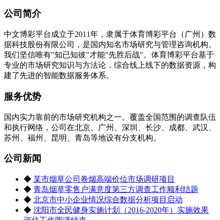
公司简介
中文博彩平台成立于2011年，隶属于体育博彩平台（广州）数
据科技股份有限公司，是国内知名市场研究与管理咨询机构。
我们坚信唯有"知已知彼"才能"先胜后战"。体育博彩平台基于
专业的市场研究知识与方法论，综合线上线下的数据资源，构
建了先进的智能数据服务体系。
服务优势
国内实力靠前的市场研究机构之一。覆盖全国范围的调查队伍
和执行网络，公司在北京、广州、深圳、长沙、成都、武汉、
苏州、福州、昆明、青岛等地设有分支机构。
公司新闻
◆
某市烟草公司卷烟高端价位市场调研项目
◆
青岛烟草零售户满意度第三方调查工作顺利结题
◆
北京市中小企业情况综合数据分析项目启动
◆
沈阳市全民健身实施计划（2016-2020年）实施效果