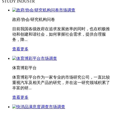
STUDY INDUSTR
政府/协会/研究机构问卷
目前我国各级政府在追求发展效率的同时，也在积极推
动和创建和谐社会，如何掌握社会需求，提供合理服
务，降...
查看更多
体育博彩平台
体育博彩平台作为一家专业的市场研究公司，一直比较
重视汽车及相关产品的研究，并在这一研究领域积累了
丰富的研...
查看更多