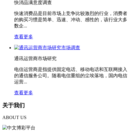
快消品满意度调查
快速消费品是目前市场上竞争比较激烈的行业，消费者
的购买习惯是简单、迅速、冲动、感性的，该行业大多
数企...
查看更多
通讯运营商市场研究
电信运营商是指提供固定电话、移动电话和互联网接入
的通信服务公司。随着电信重组的尘埃落地，国内电信
运营...
查看更多
关
于我
们
ABOUT US