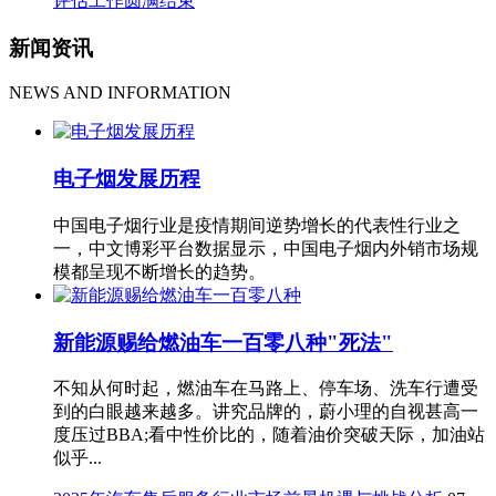
评估工作圆满结束
新
闻资
讯
NEWS AND INFORMATION
电子烟发展历程
中国电子烟行业是疫情期间逆势增长的代表性行业之
一，中文博彩平台数据显示，中国电子烟内外销市场规
模都呈现不断增长的趋势。
新能源赐给燃油车一百零八种"死法"
不知从何时起，燃油车在马路上、停车场、洗车行遭受
到的白眼越来越多。讲究品牌的，蔚小理的自视甚高一
度压过BBA;看中性价比的，随着油价突破天际，加油站
似乎...