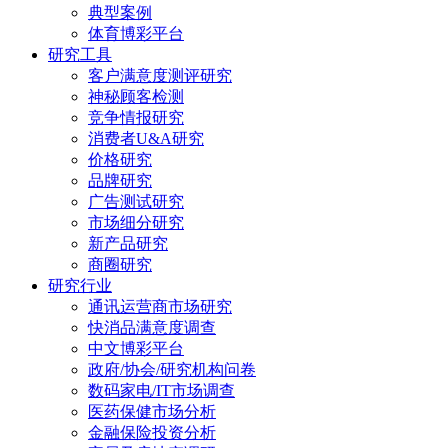
典型案例
体育博彩平台
研究工具
客户满意度测评研究
神秘顾客检测
竞争情报研究
消费者U&A研究
价格研究
品牌研究
广告测试研究
市场细分研究
新产品研究
商圈研究
研究行业
通讯运营商市场研究
快消品满意度调查
中文博彩平台
政府/协会/研究机构问卷
数码家电/IT市场调查
医药保健市场分析
金融保险投资分析