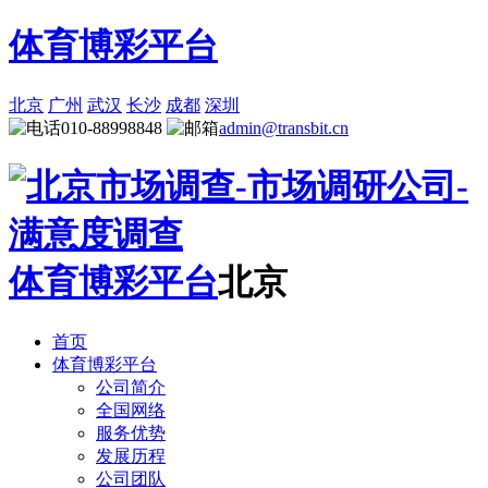
体育博彩平台
北京
广州
武汉
长沙
成都
深圳
010-88998848
admin@transbit.cn
体育博彩平台
北京
首页
体育博彩平台
公司简介
全国网络
服务优势
发展历程
公司团队