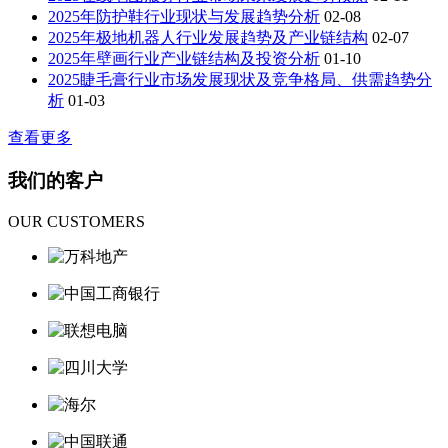
2025年防护鞋行业现状与发展趋势分析
02-08
2025年极地机器人行业发展趋势及产业链结构
02-07
2025年壁画行业产业链结构及投资分析
01-10
2025睫毛膏行业市场发展现状及竞争格局、供需趋势分
析
01-03
查看更多
我
们的客
户
OUR CUSTOMERS