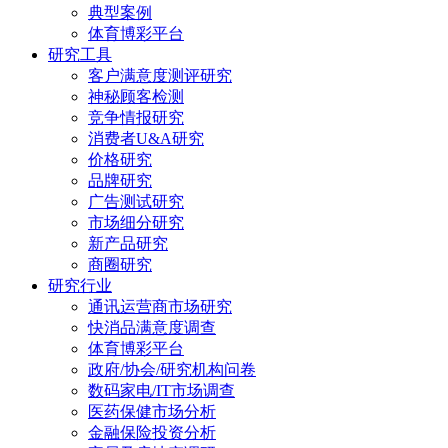
典型案例
体育博彩平台
研究工具
客户满意度测评研究
神秘顾客检测
竞争情报研究
消费者U&A研究
价格研究
品牌研究
广告测试研究
市场细分研究
新产品研究
商圈研究
研究行业
通讯运营商市场研究
快消品满意度调查
体育博彩平台
政府/协会/研究机构问卷
数码家电/IT市场调查
医药保健市场分析
金融保险投资分析