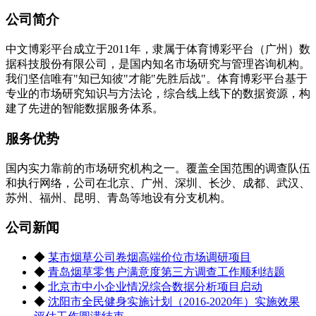
公司简介
中文博彩平台成立于2011年，隶属于体育博彩平台（广州）数
据科技股份有限公司，是国内知名市场研究与管理咨询机构。
我们坚信唯有"知已知彼"才能"先胜后战"。体育博彩平台基于
专业的市场研究知识与方法论，综合线上线下的数据资源，构
建了先进的智能数据服务体系。
服务优势
国内实力靠前的市场研究机构之一。覆盖全国范围的调查队伍
和执行网络，公司在北京、广州、深圳、长沙、成都、武汉、
苏州、福州、昆明、青岛等地设有分支机构。
公司新闻
◆
某市烟草公司卷烟高端价位市场调研项目
◆
青岛烟草零售户满意度第三方调查工作顺利结题
◆
北京市中小企业情况综合数据分析项目启动
◆
沈阳市全民健身实施计划（2016-2020年）实施效果