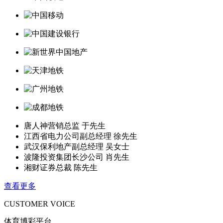
唐人神营销总监 于先生
江西省电力公司副总经理 徐先生
武汉保利地产副总经理 吴女士
波隆投资集团长沙公司 肖先生
湘财证券总裁 陈先生
查看更多
CUSTOMER VOICE
体育博彩平台