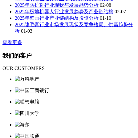
2025年防护鞋行业现状与发展趋势分析
02-08
2025年极地机器人行业发展趋势及产业链结构
02-07
2025年壁画行业产业链结构及投资分析
01-10
2025睫毛膏行业市场发展现状及竞争格局、供需趋势分
析
01-03
查看更多
我
们的客
户
OUR CUSTOMERS