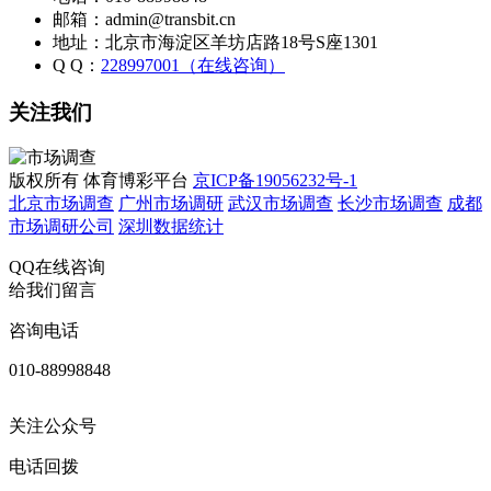
邮箱：admin@transbit.cn
地址：北京市海淀区羊坊店路18号S座1301
Q Q：
228997001（在线咨询）
关注我们
版权所有 体育博彩平台
京ICP备19056232号-1
北京市场调查
广州市场调研
武汉市场调查
长沙市场调查
成都
市场调研公司
深圳数据统计
QQ在线咨询
给我们留言
咨询电话
010-88998848
关注公众号
电话回拨