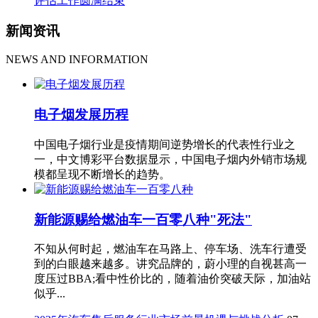
评估工作圆满结束
新
闻资
讯
NEWS AND INFORMATION
电子烟发展历程
中国电子烟行业是疫情期间逆势增长的代表性行业之
一，中文博彩平台数据显示，中国电子烟内外销市场规
模都呈现不断增长的趋势。
新能源赐给燃油车一百零八种"死法"
不知从何时起，燃油车在马路上、停车场、洗车行遭受
到的白眼越来越多。讲究品牌的，蔚小理的自视甚高一
度压过BBA;看中性价比的，随着油价突破天际，加油站
似乎...