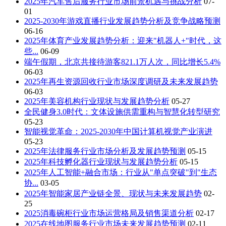
2025年汽车售后服务行业市场前景机遇与挑战分析
07-
01
2025-2030年游戏直播行业发展趋势分析及竞争战略预测
06-16
2025年体育产业发展趋势分析：迎来"机器人+"时代，这
些...
06-09
端午假期，北京共接待游客821.1万人次，同比增长5.4%
06-03
2025年再生资源回收行业市场深度调研及未来发展趋势
06-03
2025年美容机构行业现状与发展趋势分析
05-27
全民健身3.0时代：文体设施供需重构与智慧化转型研究
05-23
智能视觉革命：2025-2030年中国计算机视觉产业演进
05-23
2025年法律服务行业市场分析及发展趋势预测
05-15
2025年科技孵化器行业现状与发展趋势分析
05-15
2025年人工智能+融合市场：行业从"单点突破"到"生态
协...
03-05
2025年智能家居产业链全景、现状与未来发展趋势
02-
25
2025消毒碗柜行业市场运营格局及销售渠道分析
02-17
2025在线地图服务行业市场未来发展趋势预测
02-11