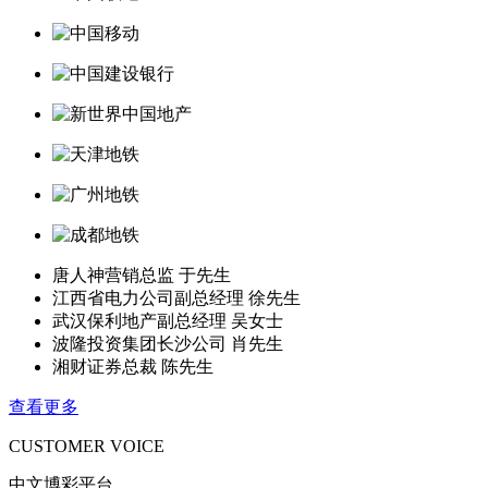
唐人神营销总监 于先生
江西省电力公司副总经理 徐先生
武汉保利地产副总经理 吴女士
波隆投资集团长沙公司 肖先生
湘财证券总裁 陈先生
查看更多
CUSTOMER VOICE
中文博彩平台