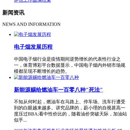
评估工作圆满结束
新
闻资
讯
NEWS AND INFORMATION
电子烟发展历程
中国电子烟行业是疫情期间逆势增长的代表性行业之
一，体育博彩平台数据显示，中国电子烟内外销市场规
模都呈现不断增长的趋势。
新能源赐给燃油车一百零八种"死法"
不知从何时起，燃油车在马路上、停车场、洗车行遭受
到的白眼越来越多。讲究品牌的，蔚小理的自视甚高一
度压过BBA;看中性价比的，随着油价突破天际，加油站
似乎...