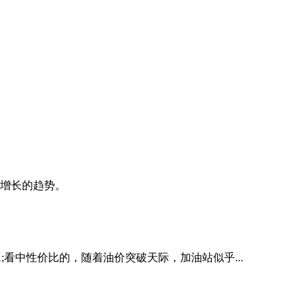
增长的趋势。
看中性价比的，随着油价突破天际，加油站似乎...