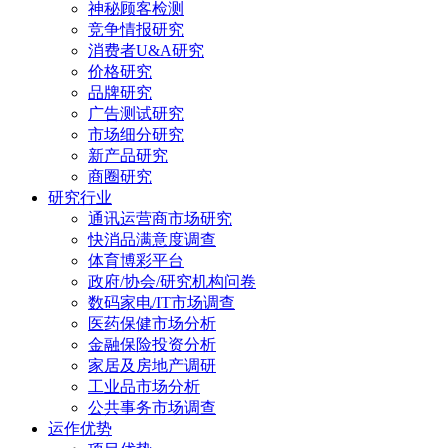
神秘顾客检测
竞争情报研究
消费者U&A研究
价格研究
品牌研究
广告测试研究
市场细分研究
新产品研究
商圈研究
研究行业
通讯运营商市场研究
快消品满意度调查
体育博彩平台
政府/协会/研究机构问卷
数码家电/IT市场调查
医药保健市场分析
金融保险投资分析
家居及房地产调研
工业品市场分析
公共事务市场调查
运作优势