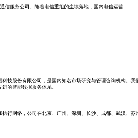
信服务公司。随着电信重组的尘埃落地，国内电信运营...
数据科技股份有限公司，是国内知名市场研究与管理咨询机构。我们
先进的智能数据服务体系。
和执行网络，公司在北京、广州、深圳、长沙、成都、武汉、苏