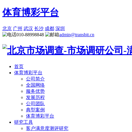
体育博彩平台
北京
广州
武汉
长沙
成都
深圳
010-88998848
admin@transbit.cn
首页
体育博彩平台
公司简介
全国网络
服务优势
发展历程
公司团队
典型案例
体育博彩平台
研究工具
客户满意度测评研究