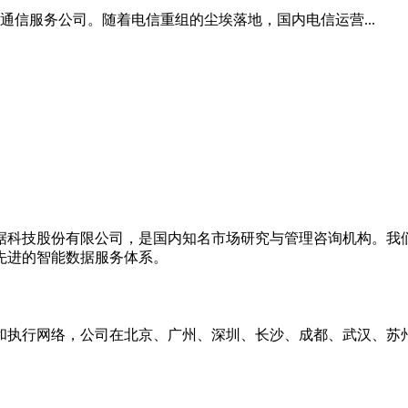
信服务公司。随着电信重组的尘埃落地，国内电信运营...
数据科技股份有限公司，是国内知名市场研究与管理咨询机构。我们
先进的智能数据服务体系。
和执行网络，公司在北京、广州、深圳、长沙、成都、武汉、苏