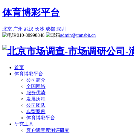
体育博彩平台
北京
广州
武汉
长沙
成都
深圳
010-88998848
admin@transbit.cn
首页
体育博彩平台
公司简介
全国网络
服务优势
发展历程
公司团队
典型案例
体育博彩平台
研究工具
客户满意度测评研究