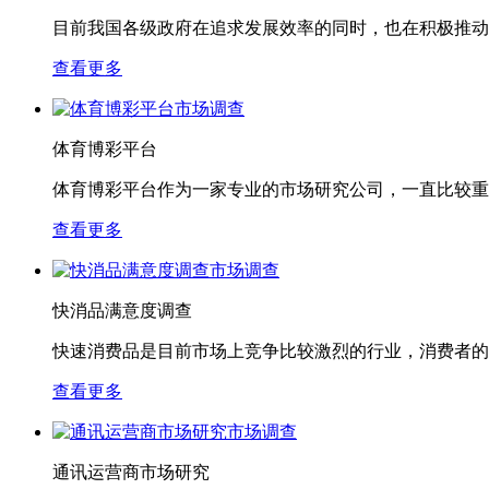
目前我国各级政府在追求发展效率的同时，也在积极推动和
查看更多
体育博彩平台
体育博彩平台作为一家专业的市场研究公司，一直比较重视
查看更多
快消品满意度调查
快速消费品是目前市场上竞争比较激烈的行业，消费者的购
查看更多
通讯运营商市场研究