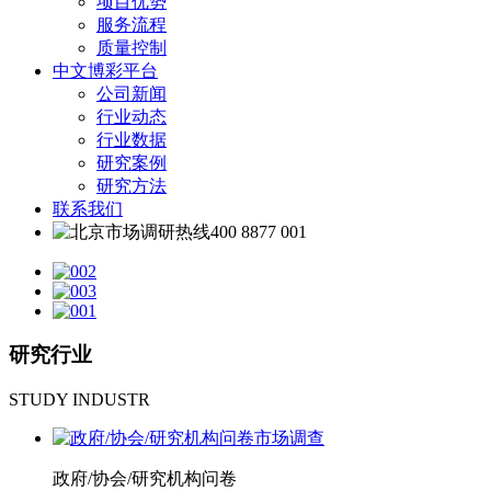
项目优势
服务流程
质量控制
中文博彩平台
公司新闻
行业动态
行业数据
研究案例
研究方法
联系我们
400 8877 001
研
究行
业
STUDY INDUSTR
政府/协会/研究机构问卷