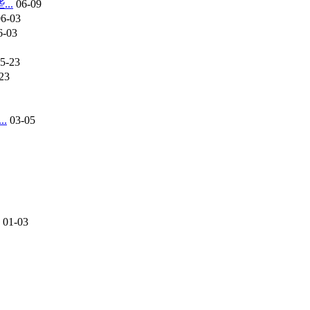
..
06-09
06-03
6-03
5-23
23
.
03-05
01-03