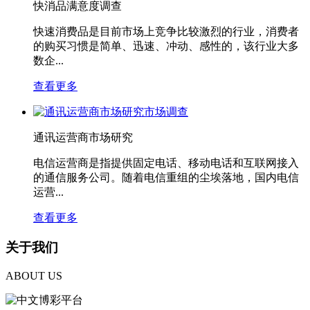
快消品满意度调查
快速消费品是目前市场上竞争比较激烈的行业，消费者
的购买习惯是简单、迅速、冲动、感性的，该行业大多
数企...
查看更多
通讯运营商市场研究
电信运营商是指提供固定电话、移动电话和互联网接入
的通信服务公司。随着电信重组的尘埃落地，国内电信
运营...
查看更多
关
于我
们
ABOUT US