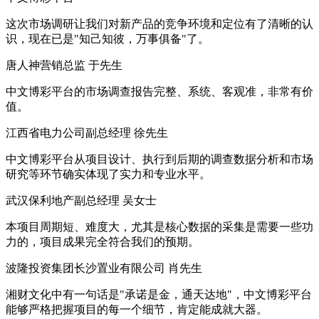
这次市场调研让我们对新产品的竞争环境和定位有了清晰的认
识，现在已是"知己知彼，万事俱备"了。
唐人神营销总监 于先生
中文博彩平台的市场调查报告完整、系统、客观准，非常有价
值。
江西省电力公司副总经理 徐先生
中文博彩平台从项目设计、执行到后期的调查数据分析和市场
研究等环节确实体现了实力和专业水平。
武汉保利地产副总经理 吴女士
本项目周期短、难度大，尤其是核心数据的采集是需要一些功
力的，项目成果完全符合我们的预期。
波隆投资集团长沙置业有限公司 肖先生
湘财文化中有一句话是"承诺是金，通天达地"，中文博彩平台
能够严格把握项目的每一个细节，肯定能成就大器。