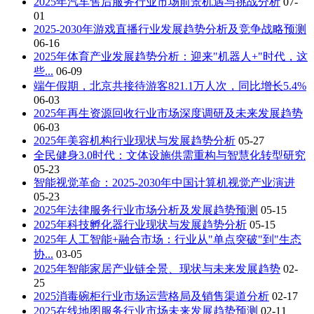
2025年汽车售后服务行业市场前景机遇与挑战分析
07-
01
2025-2030年游戏直播行业发展趋势分析及竞争战略预测
06-16
2025年体育产业发展趋势分析：迎来"机器人+"时代，这
些...
06-09
端午假期，北京共接待游客821.1万人次，同比增长5.4%
06-03
2025年再生资源回收行业市场深度调研及未来发展趋势
06-03
2025年美容机构行业现状与发展趋势分析
05-27
全民健身3.0时代：文体设施供需重构与智慧化转型研究
05-23
智能视觉革命：2025-2030年中国计算机视觉产业演进
05-23
2025年法律服务行业市场分析及发展趋势预测
05-15
2025年科技孵化器行业现状与发展趋势分析
05-15
2025年人工智能+融合市场：行业从"单点突破"到"生态
协...
03-05
2025年智能家居产业链全景、现状与未来发展趋势
02-
25
2025消毒碗柜行业市场运营格局及销售渠道分析
02-17
2025在线地图服务行业市场未来发展趋势预测
02-11