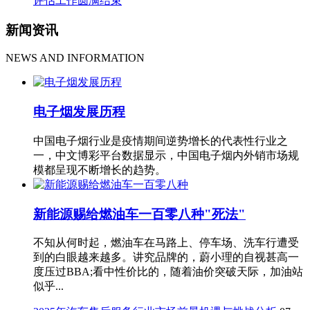
评估工作圆满结束
新
闻资
讯
NEWS AND INFORMATION
电子烟发展历程
中国电子烟行业是疫情期间逆势增长的代表性行业之
一，中文博彩平台数据显示，中国电子烟内外销市场规
模都呈现不断增长的趋势。
新能源赐给燃油车一百零八种"死法"
不知从何时起，燃油车在马路上、停车场、洗车行遭受
到的白眼越来越多。讲究品牌的，蔚小理的自视甚高一
度压过BBA;看中性价比的，随着油价突破天际，加油站
似乎...