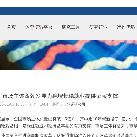
首页
体育博彩平台
研究工具
研究行业
运作优势
公司简介
客户满意度测评研究
通讯运营商市场研究
项目优势
全国网络
神秘顾客检测
快消品满意度调查
服务流程
服务优势
竞争情报研究
中文博彩平台
质量控制
发展历程
消费者U&A研究
政府/协会/研究机构问卷
公司团队
价格研究
数码家电/IT市场调查
亿！市场主体蓬勃发展为稳增长稳就业提供坚实支撑
-11-08 16:51
阅读：1664
整理：
市场调研公司
典型案例
品牌研究
医药保健市场分析
显示，全国市场主体总量已突破1.5亿户，其中近10年就新增了1亿户
体育博彩平台
广告测试研究
金融保险投资分析
的微观基础，是稳住就业和经济基本盘的有力支撑。市场主体有活力，市
市场细分研究
家居及房地产调研
，我国深入推进商事制度改革，从畅通市场准入环节到改革涉企经营事项，