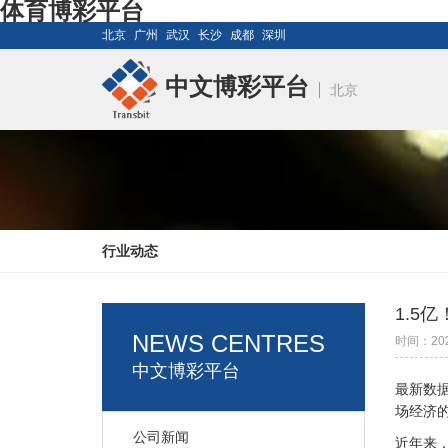
体育博彩平台
北京
广州
武汉
长沙
成都
深圳
中文博彩平台
北京
行业动态
1.5
NEWS CENTRES
时间：2021
中文博彩平台
最新数据
场经济
公司新闻
近年来