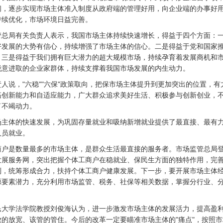
间，逐步实现市场主体准入制度从政府端的管理好用，向企业端的办事好
新产品研究
工业品市场分析
持续优化，市场环境日益完善。
商圈研究
公共事务市场调查
管总局有关负责人表示，我国市场主体持续快速增长，得益于四个方面：
好发展的大势有信心，持续增强了市场主体的信心。二是得益于党和国家
。三是得益于我们拥有巨大潜力的超大规模市场，持续孕育着发展商机和
锐意进取的企业家群体，持续支撑着我国市场发展的内生动力。
人说，"六稳""六保"政策取向，把保市场主体提升到更加突出的位置，有
拓创新能力和自适应能力，广大群众追求美好生活、积极参与创新创业，
了不竭动力。
场主体的快速发展，为巩固存量就业和吸纳新增就业提供了最直接、最有力
人员就业。
商户是数量最多的市场主体，是群众生活最直接的服务者。市场监管总局
发展服务网，突出把握个体工商户在稳就业、保民生方面的独特作用，完
制，统筹形成合力，扶持个体工商户健康发展。下一步，要开展市场主体
源要素潜力，充分利用市场监管、税务、社保等相关数据，掌握分行业、
。
民大学法学院教授刘俊海认为，进一步激发市场主体的发展活力，提高盈利
放的放宽、该管的管住。今后的改革一定要瞄准市场主体的"痛点"，按照