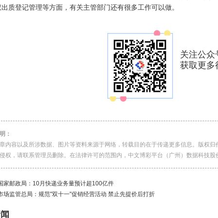
权出质登记管理等方面，有关主管部门还有很多工作可以做。
关注公众
获取更多
明：
章内容以及所涉数据、图片等资料来源于网络，转载目的在于传递更多信息。版权归
侵权，请联系管理员删除。在法律许可的范围内，中文博彩平台（广州）数据科技股
国家邮政局：10月快递业务量预计超100亿件
市场监管总局：规范"双十一"促销经营活动 禁止先提价后打折
新闻