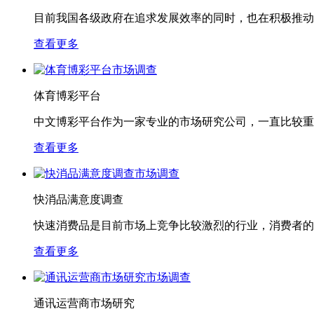
目前我国各级政府在追求发展效率的同时，也在积极推动和
查看更多
体育博彩平台
中文博彩平台作为一家专业的市场研究公司，一直比较重视
查看更多
快消品满意度调查
快速消费品是目前市场上竞争比较激烈的行业，消费者的购
查看更多
通讯运营商市场研究