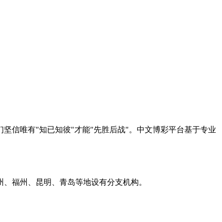
坚信唯有"知已知彼"才能"先胜后战"。中文博彩平台基于专业
州、福州、昆明、青岛等地设有分支机构。