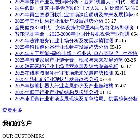
2025年体育产业发展趋势分析：迎来"机器人+"时代，这些.
端午假期，北京共接待游客821.1万人次，同比增长5.4%
2025年再生资源回收行业市场深度调研及未来发展趋势
0
2025年美容机构行业现状与发展趋势分析
05-27
全民健身3.0时代：文体设施供需重构与智慧化转型研究
0
智能视觉革命：2025-2030年中国计算机视觉产业演进
05-
2025年法律服务行业市场分析及发展趋势预测
05-15
2025年科技孵化器行业现状与发展趋势分析
05-15
2025年人工智能+融合市场：行业从"单点突破"到"生态协..
2025年智能家居产业链全景、现状与未来发展趋势
02-25
2025消毒碗柜行业市场运营格局及销售渠道分析
02-17
2025在线地图服务行业市场未来发展趋势预测
02-11
2025年防护鞋行业现状与发展趋势分析
02-08
2025年极地机器人行业发展趋势及产业链结构
02-07
2025年壁画行业产业链结构及投资分析
01-10
2025睫毛膏行业市场发展现状及竞争格局、供需趋势分析
查看更多
我
们的客
户
OUR CUSTOMERS