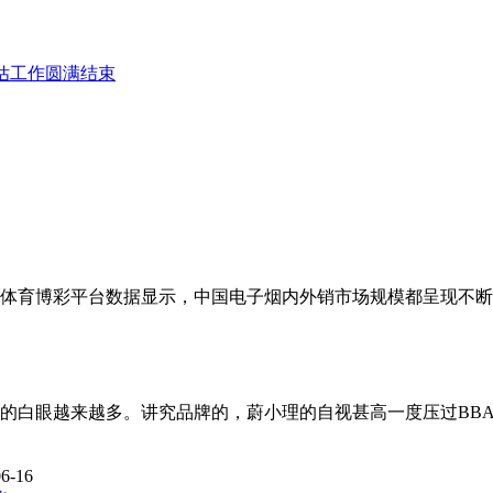
评估工作圆满结束
体育博彩平台数据显示，中国电子烟内外销市场规模都呈现不断
白眼越来越多。讲究品牌的，蔚小理的自视甚高一度压过BBA;
06-16