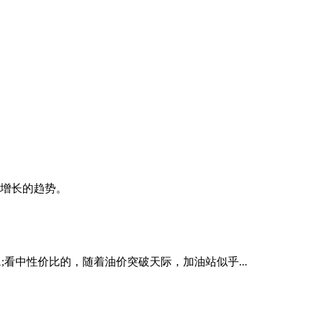
增长的趋势。
看中性价比的，随着油价突破天际，加油站似乎...