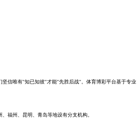
坚信唯有"知已知彼"才能"先胜后战"。体育博彩平台基于专业
州、福州、昆明、青岛等地设有分支机构。