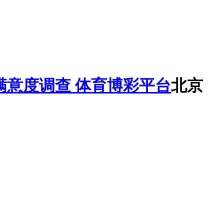
体育博彩平台
北京