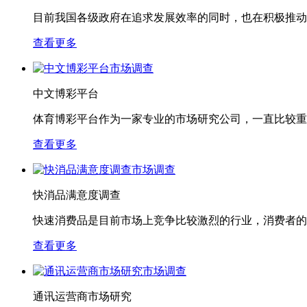
目前我国各级政府在追求发展效率的同时，也在积极推动和
查看更多
中文博彩平台
体育博彩平台作为一家专业的市场研究公司，一直比较重视
查看更多
快消品满意度调查
快速消费品是目前市场上竞争比较激烈的行业，消费者的购
查看更多
通讯运营商市场研究