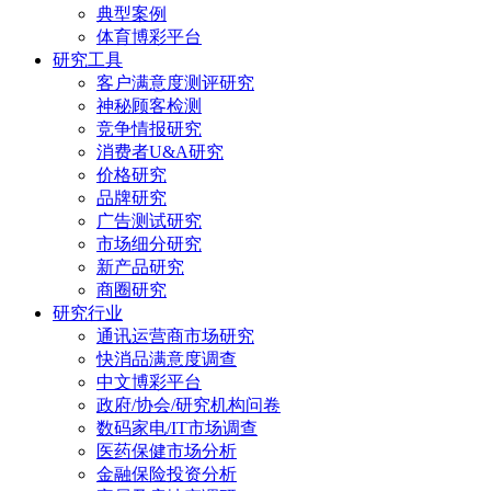
典型案例
体育博彩平台
研究工具
客户满意度测评研究
神秘顾客检测
竞争情报研究
消费者U&A研究
价格研究
品牌研究
广告测试研究
市场细分研究
新产品研究
商圈研究
研究行业
通讯运营商市场研究
快消品满意度调查
中文博彩平台
政府/协会/研究机构问卷
数码家电/IT市场调查
医药保健市场分析
金融保险投资分析