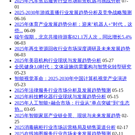
2025年汽车售后服务行业市场前景机遇与挑战分析
07-
01
2025-2030年游戏直播行业发展趋势分析及竞争战略预测
06-16
2025年体育产业发展趋势分析：迎来"机器人+"时代，这
些...
06-09
端午假期，北京共接待游客821.1万人次，同比增长5.4%
06-03
2025年再生资源回收行业市场深度调研及未来发展趋势
06-03
2025年美容机构行业现状与发展趋势分析
05-27
全民健身3.0时代：文体设施供需重构与智慧化转型研究
05-23
智能视觉革命：2025-2030年中国计算机视觉产业演进
05-23
2025年法律服务行业市场分析及发展趋势预测
05-15
2025年科技孵化器行业现状与发展趋势分析
05-15
2025年人工智能+融合市场：行业从"单点突破"到"生态
协...
03-05
2025年智能家居产业链全景、现状与未来发展趋势
02-
25
2025消毒碗柜行业市场运营格局及销售渠道分析
02-17
2025在线地图服务行业市场未来发展趋势预测
02-11