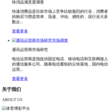
快消品满意度调查
快速消费品是目前市场上竞争比较激烈的行业，消费者
的购买习惯是简单、迅速、冲动、感性的，该行业大多
数企...
查看更多
通讯运营商市场研究
电信运营商是指提供固定电话、移动电话和互联网接入
的通信服务公司。随着电信重组的尘埃落地，国内电信
运营...
查看更多
关
于我
们
ABOUT US