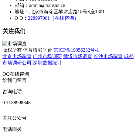
邮箱：admin@transbit.cn
地址：北京市海淀区羊坊店路18号S座1301
Q Q：
228997001（在线咨询）
关注我们
版权所有 体育博彩平台
京ICP备19056232号-1
北京市场调查
广州市场调研
武汉市场调查
长沙市场调查
成都
市场调研公司
深圳数据统计
QQ在线咨询
给我们留言
咨询电话
010-88998848
关注公众号
电话回拨