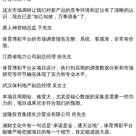
这次市场调研让我们对新产品的竞争环境和定位有了清晰的认
识，现在已是"知己知彼，万事俱备"了。
唐人神营销总监 于先生
体育博彩平台的市场调查报告完整、系统、客观准，非常有价
值。
江西省电力公司副总经理 徐先生
体育博彩平台从项目设计、执行到后期的调查数据分析和市场
研究等环节确实体现了实力和专业水平。
武汉保利地产副总经理 吴女士
本项目周期短、难度大，尤其是核心数据的采集是需要一些功
力的，项目成果完全符合我们的预期。
波隆投资集团长沙置业有限公司 肖先生
湘财文化中有一句话是"承诺是金，通天达地"，体育博彩平台
能够严格把握项目的每一个细节，肯定能成就大器。