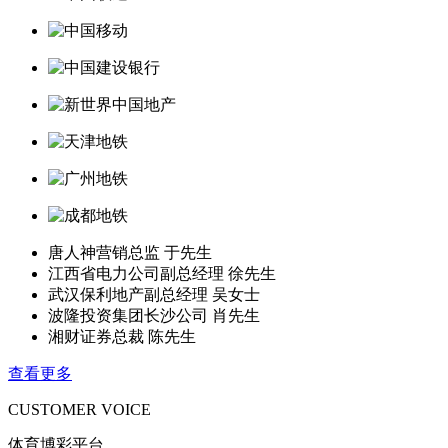
唐人神营销总监 于先生
江西省电力公司副总经理 徐先生
武汉保利地产副总经理 吴女士
波隆投资集团长沙公司 肖先生
湘财证券总裁 陈先生
查看更多
CUSTOMER VOICE
体育博彩平台