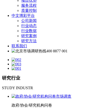
项目优势
服务流程
质量控制
中文博彩平台
公司新闻
行业动态
行业数据
研究案例
研究方法
联系我们
400 8877 001
研
究行
业
STUDY INDUSTR
政府/协会/研究机构问卷