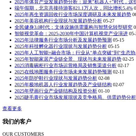
2025年体育产业发展趋势分析：迎来"机器人+"时代，这些.
端午假期，北京共接待游客821.1万人次，同比增长5.4%
2025年再生资源回收行业市场深度调研及未来发展趋势
0
2025年美容机构行业现状与发展趋势分析
05-27
全民健身3.0时代：文体设施供需重构与智慧化转型研究
0
智能视觉革命：2025-2030年中国计算机视觉产业演进
05-
2025年法律服务行业市场分析及发展趋势预测
05-15
2025年科技孵化器行业现状与发展趋势分析
05-15
2025年人工智能+融合市场：行业从"单点突破"到"生态协..
2025年智能家居产业链全景、现状与未来发展趋势
02-25
2025消毒碗柜行业市场运营格局及销售渠道分析
02-17
2025在线地图服务行业市场未来发展趋势预测
02-11
2025年防护鞋行业现状与发展趋势分析
02-08
2025年极地机器人行业发展趋势及产业链结构
02-07
2025年壁画行业产业链结构及投资分析
01-10
2025睫毛膏行业市场发展现状及竞争格局、供需趋势分析
查看更多
我
们的客
户
OUR CUSTOMERS