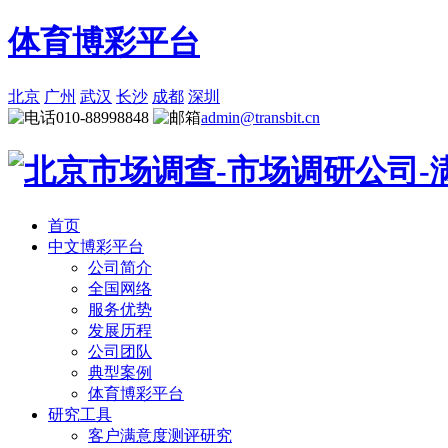
体育博彩平台
北京
广州
武汉
长沙
成都
深圳
010-88998848
admin@transbit.cn
首页
中文博彩平台
公司简介
全国网络
服务优势
发展历程
公司团队
典型案例
体育博彩平台
研究工具
客户满意度测评研究