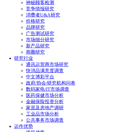
神秘顾客检测
竞争情报研究
消费者U&A研究
价格研究
品牌研究
广告测试研究
市场细分研究
新产品研究
商圈研究
研究行业
通讯运营商市场研究
快消品满意度调查
中文博彩平台
政府/协会/研究机构问卷
数码家电/IT市场调查
医药保健市场分析
金融保险投资分析
家居及房地产调研
工业品市场分析
公共事务市场调查
运作优势