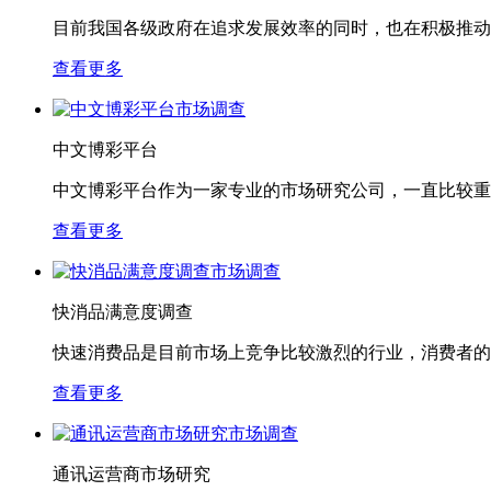
目前我国各级政府在追求发展效率的同时，也在积极推动和
查看更多
中文博彩平台
中文博彩平台作为一家专业的市场研究公司，一直比较重视
查看更多
快消品满意度调查
快速消费品是目前市场上竞争比较激烈的行业，消费者的购
查看更多
通讯运营商市场研究