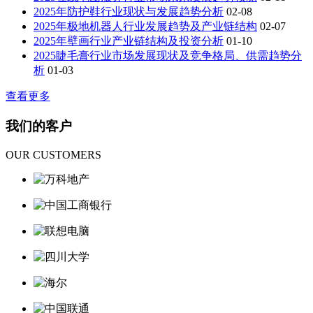
2025年防护鞋行业现状与发展趋势分析
02-08
2025年极地机器人行业发展趋势及产业链结构
02-07
2025年壁画行业产业链结构及投资分析
01-10
2025睫毛膏行业市场发展现状及竞争格局、供需趋势分
析
01-03
查看更多
我
们的客
户
OUR CUSTOMERS