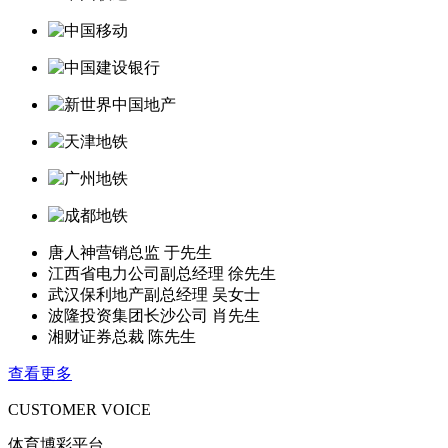
唐人神营销总监 于先生
江西省电力公司副总经理 徐先生
武汉保利地产副总经理 吴女士
波隆投资集团长沙公司 肖先生
湘财证券总裁 陈先生
查看更多
CUSTOMER VOICE
体育博彩平台