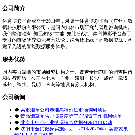
公司简介
体育博彩平台成立于2011年，隶属于体育博彩平台（广州）数
据科技股份有限公司，是国内知名市场研究与管理咨询机构。
我们坚信唯有"知已知彼"才能"先胜后战"。体育博彩平台基于
专业的市场研究知识与方法论，综合线上线下的数据资源，构
建了先进的智能数据服务体系。
服务优势
国内实力靠前的市场研究机构之一。覆盖全国范围的调查队伍
和执行网络，公司在北京、广州、深圳、长沙、成都、武汉、
苏州、福州、昆明、青岛等地设有分支机构。
公司新闻
◆
某市烟草公司卷烟高端价位市场调研项目
◆
青岛烟草零售户满意度第三方调查工作顺利结题
◆
北京市中小企业情况综合数据分析项目启动
◆
沈阳市全民健身实施计划（2016-2020年）实施效果