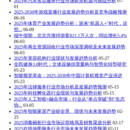
2025年汽车售后服务行业市场前景机遇与挑战分析
07-
01
2025-2030年游戏直播行业发展趋势分析及竞争战略预测
06-16
2025年体育产业发展趋势分析：迎来"机器人+"时代，这
些...
06-09
端午假期，北京共接待游客821.1万人次，同比增长5.4%
06-03
2025年再生资源回收行业市场深度调研及未来发展趋势
06-03
2025年美容机构行业现状与发展趋势分析
05-27
全民健身3.0时代：文体设施供需重构与智慧化转型研究
05-23
智能视觉革命：2025-2030年中国计算机视觉产业演进
05-23
2025年法律服务行业市场分析及发展趋势预测
05-15
2025年科技孵化器行业现状与发展趋势分析
05-15
2025年人工智能+融合市场：行业从"单点突破"到"生态
协...
03-05
2025年智能家居产业链全景、现状与未来发展趋势
02-
25
2025消毒碗柜行业市场运营格局及销售渠道分析
02-17
2025在线地图服务行业市场未来发展趋势预测
02-11