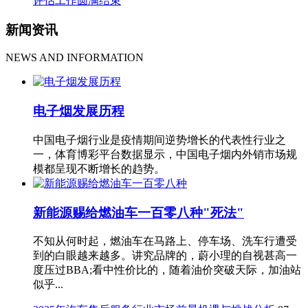
评估工作圆满结束
新
闻资
讯
NEWS AND INFORMATION
电子烟发展历程
中国电子烟行业是疫情期间逆势增长的代表性行业之
一，体育博彩平台数据显示，中国电子烟内外销市场规
模都呈现不断增长的趋势。
新能源赐给燃油车一百零八种"死法"
不知从何时起，燃油车在马路上、停车场、洗车行遭受
到的白眼越来越多。讲究品牌的，蔚小理的自视甚高一
度压过BBA;看中性价比的，随着油价突破天际，加油站
似乎...