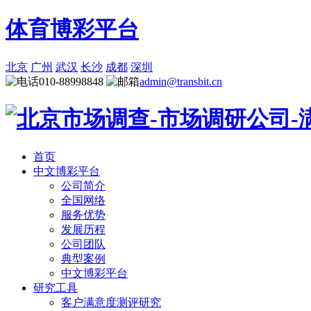
体育博彩平台
北京
广州
武汉
长沙
成都
深圳
010-88998848
admin@transbit.cn
首页
中文博彩平台
公司简介
全国网络
服务优势
发展历程
公司团队
典型案例
中文博彩平台
研究工具
客户满意度测评研究