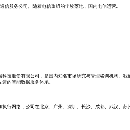
信服务公司。随着电信重组的尘埃落地，国内电信运营...
数据科技股份有限公司，是国内知名市场研究与管理咨询机构。我们
先进的智能数据服务体系。
和执行网络，公司在北京、广州、深圳、长沙、成都、武汉、苏