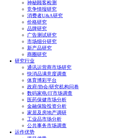
神秘顾客检测
竞争情报研究
消费者U&A研究
价格研究
品牌研究
广告测试研究
市场细分研究
新产品研究
商圈研究
研究行业
通讯运营商市场研究
快消品满意度调查
体育博彩平台
政府/协会/研究机构问卷
数码家电/IT市场调查
医药保健市场分析
金融保险投资分析
家居及房地产调研
工业品市场分析
公共事务市场调查
运作优势