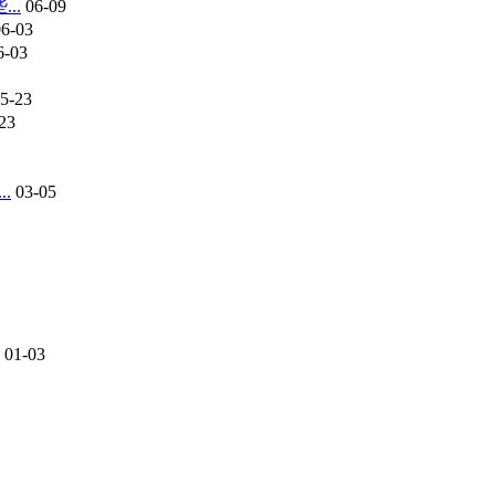
..
06-09
06-03
6-03
5-23
23
.
03-05
01-03