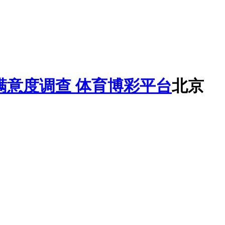
体育博彩平台
北京