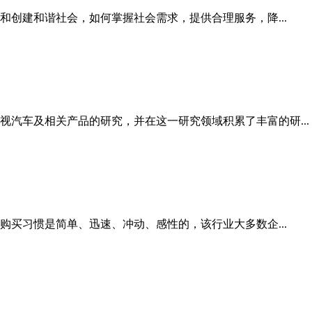
创建和谐社会，如何掌握社会需求，提供合理服务，降...
汽车及相关产品的研究，并在这一研究领域积累了丰富的研...
买习惯是简单、迅速、冲动、感性的，该行业大多数企...