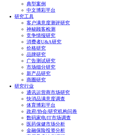
典型案例
中文博彩平台
研究工具
客户满意度测评研究
神秘顾客检测
竞争情报研究
消费者U&A研究
价格研究
品牌研究
广告测试研究
市场细分研究
新产品研究
商圈研究
研究行业
通讯运营商市场研究
快消品满意度调查
体育博彩平台
政府/协会/研究机构问卷
数码家电/IT市场调查
医药保健市场分析
金融保险投资分析