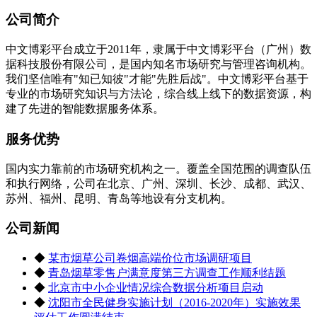
公司简介
中文博彩平台成立于2011年，隶属于中文博彩平台（广州）数
据科技股份有限公司，是国内知名市场研究与管理咨询机构。
我们坚信唯有"知已知彼"才能"先胜后战"。中文博彩平台基于
专业的市场研究知识与方法论，综合线上线下的数据资源，构
建了先进的智能数据服务体系。
服务优势
国内实力靠前的市场研究机构之一。覆盖全国范围的调查队伍
和执行网络，公司在北京、广州、深圳、长沙、成都、武汉、
苏州、福州、昆明、青岛等地设有分支机构。
公司新闻
◆
某市烟草公司卷烟高端价位市场调研项目
◆
青岛烟草零售户满意度第三方调查工作顺利结题
◆
北京市中小企业情况综合数据分析项目启动
◆
沈阳市全民健身实施计划（2016-2020年）实施效果