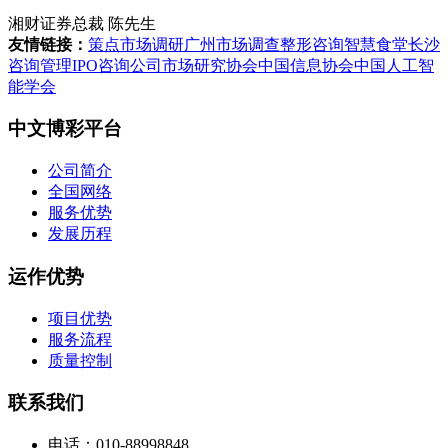
湘财证券总裁 陈先生
友情链接：
策点市场调研
广州市场调查
整形咨询
智慧食堂
长沙
咨询管理
IPO咨询公司
市场研究协会
中国信息协会
中国人工智
能学会
中文博彩平台
公司简介
全国网络
服务优势
发展历程
运作优势
项目优势
服务流程
质量控制
联系我们
电话：010-88998848