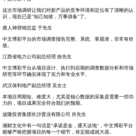
这次市场调研让我们对新产品的竞争环境和定位有了清晰的认
识，现在已是"知己知彼，万事俱备"了。
唐人神营销总监 于先生
中文博彩平台的市场调查报告完整、系统、客观准，非常有价
值。
江西省电力公司副总经理 徐先生
中文博彩平台从项目设计、执行到后期的调查数据分析和市场
研究等环节确实体现了实力和专业水平。
武汉保利地产副总经理 吴女士
本项目周期短、难度大，尤其是核心数据的采集是需要一些功
力的，项目成果完全符合我们的预期。
波隆投资集团长沙置业有限公司 肖先生
湘财文化中有一句话是"承诺是金，通天达地"，中文博彩平台
能够严格把握项目的每一个细节，肯定能成就大器。