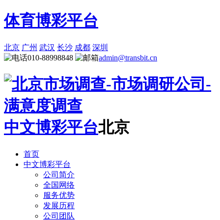
体育博彩平台
北京
广州
武汉
长沙
成都
深圳
010-88998848
admin@transbit.cn
中文博彩平台
北京
首页
中文博彩平台
公司简介
全国网络
服务优势
发展历程
公司团队