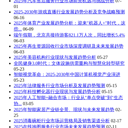
2025年汽车售后服务行业市场前景机遇与挑战分析
07-
01
2025-2030年游戏直播行业发展趋势分析及竞争战略预测
06-16
2025年体育产业发展趋势分析：迎来"机器人+"时代，这
些...
06-09
端午假期，北京共接待游客821.1万人次，同比增长5.4%
06-03
2025年再生资源回收行业市场深度调研及未来发展趋势
06-03
2025年美容机构行业现状与发展趋势分析
05-27
全民健身3.0时代：文体设施供需重构与智慧化转型研究
05-23
智能视觉革命：2025-2030年中国计算机视觉产业演进
05-23
2025年法律服务行业市场分析及发展趋势预测
05-15
2025年科技孵化器行业现状与发展趋势分析
05-15
2025年人工智能+融合市场：行业从"单点突破"到"生态
协...
03-05
2025年智能家居产业链全景、现状与未来发展趋势
02-
25
2025消毒碗柜行业市场运营格局及销售渠道分析
02-17
2025在线地图服务行业市场未来发展趋势预测
02-11