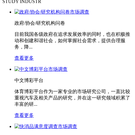
STUDY INDUSTR
政府/协会/研究机构问卷
目前我国各级政府在追求发展效率的同时，也在积极推
动和创建和谐社会，如何掌握社会需求，提供合理服
务，降...
查看更多
中文博彩平台
体育博彩平台作为一家专业的市场研究公司，一直比较
重视汽车及相关产品的研究，并在这一研究领域积累了
丰富的研...
查看更多