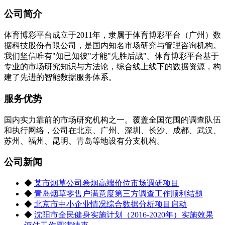
公司简介
体育博彩平台成立于2011年，隶属于体育博彩平台（广州）数
据科技股份有限公司，是国内知名市场研究与管理咨询机构。
我们坚信唯有"知已知彼"才能"先胜后战"。体育博彩平台基于
专业的市场研究知识与方法论，综合线上线下的数据资源，构
建了先进的智能数据服务体系。
服务优势
国内实力靠前的市场研究机构之一。覆盖全国范围的调查队伍
和执行网络，公司在北京、广州、深圳、长沙、成都、武汉、
苏州、福州、昆明、青岛等地设有分支机构。
公司新闻
◆
某市烟草公司卷烟高端价位市场调研项目
◆
青岛烟草零售户满意度第三方调查工作顺利结题
◆
北京市中小企业情况综合数据分析项目启动
◆
沈阳市全民健身实施计划（2016-2020年）实施效果