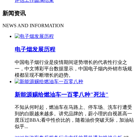
评估工作圆满结束
新
闻资
讯
NEWS AND INFORMATION
电子烟发展历程
中国电子烟行业是疫情期间逆势增长的代表性行业之
一，中文博彩平台数据显示，中国电子烟内外销市场规
模都呈现不断增长的趋势。
新能源赐给燃油车一百零八种"死法"
不知从何时起，燃油车在马路上、停车场、洗车行遭受
到的白眼越来越多。讲究品牌的，蔚小理的自视甚高一
度压过BBA;看中性价比的，随着油价突破天际，加油站
似乎...