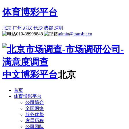
体育博彩平台
北京
广州
武汉
长沙
成都
深圳
010-88998848
admin@transbit.cn
中文博彩平台
北京
首页
体育博彩平台
公司简介
全国网络
服务优势
发展历程
公司团队