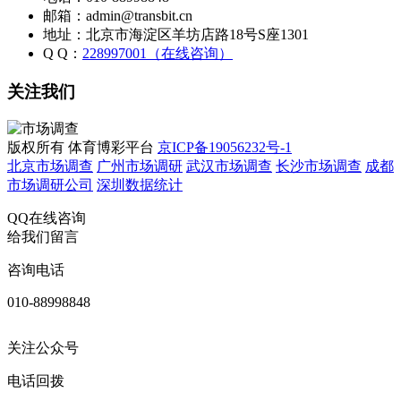
邮箱：admin@transbit.cn
地址：北京市海淀区羊坊店路18号S座1301
Q Q：
228997001（在线咨询）
关注我们
版权所有 体育博彩平台
京ICP备19056232号-1
北京市场调查
广州市场调研
武汉市场调查
长沙市场调查
成都
市场调研公司
深圳数据统计
QQ在线咨询
给我们留言
咨询电话
010-88998848
关注公众号
电话回拨