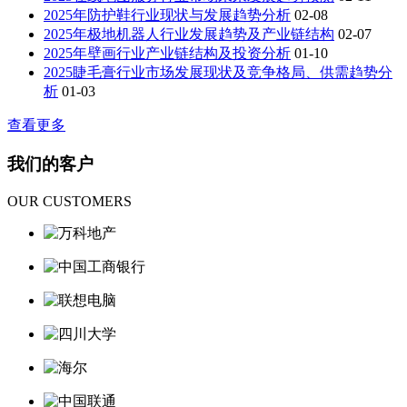
2025年防护鞋行业现状与发展趋势分析
02-08
2025年极地机器人行业发展趋势及产业链结构
02-07
2025年壁画行业产业链结构及投资分析
01-10
2025睫毛膏行业市场发展现状及竞争格局、供需趋势分
析
01-03
查看更多
我
们的客
户
OUR CUSTOMERS