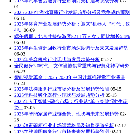
2025年汽车售后服务行业市场前景机遇与挑战分析
07-
01
2025-2030年游戏直播行业发展趋势分析及竞争战略预测
06-16
2025年体育产业发展趋势分析：迎来"机器人+"时代，这
些...
06-09
端午假期，北京共接待游客821.1万人次，同比增长5.4%
06-03
2025年再生资源回收行业市场深度调研及未来发展趋势
06-03
2025年美容机构行业现状与发展趋势分析
05-27
全民健身3.0时代：文体设施供需重构与智慧化转型研究
05-23
智能视觉革命：2025-2030年中国计算机视觉产业演进
05-23
2025年法律服务行业市场分析及发展趋势预测
05-15
2025年科技孵化器行业现状与发展趋势分析
05-15
2025年人工智能+融合市场：行业从"单点突破"到"生态
协...
03-05
2025年智能家居产业链全景、现状与未来发展趋势
02-
25
2025消毒碗柜行业市场运营格局及销售渠道分析
02-17
2025在线地图服务行业市场未来发展趋势预测
02-11