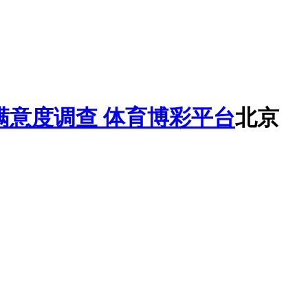
体育博彩平台
北京