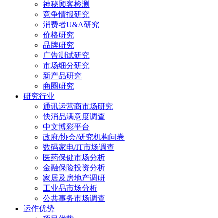
神秘顾客检测
竞争情报研究
消费者U&A研究
价格研究
品牌研究
广告测试研究
市场细分研究
新产品研究
商圈研究
研究行业
通讯运营商市场研究
快消品满意度调查
中文博彩平台
政府/协会/研究机构问卷
数码家电/IT市场调查
医药保健市场分析
金融保险投资分析
家居及房地产调研
工业品市场分析
公共事务市场调查
运作优势