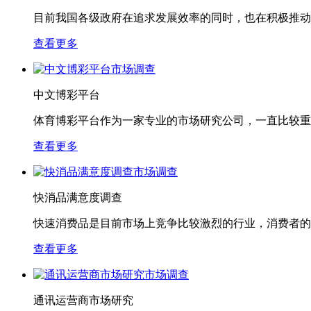
目前我国各级政府在追求发展效率的同时，也在积极推动和
查看更多
中文博彩平台
体育博彩平台作为一家专业的市场研究公司，一直比较重视
查看更多
快消品满意度调查
快速消费品是目前市场上竞争比较激烈的行业，消费者的购
查看更多
通讯运营商市场研究