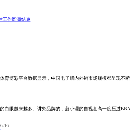
评估工作圆满结束
体育博彩平台数据显示，中国电子烟内外销市场规模都呈现不断
白眼越来越多。讲究品牌的，蔚小理的自视甚高一度压过BBA;
06-16