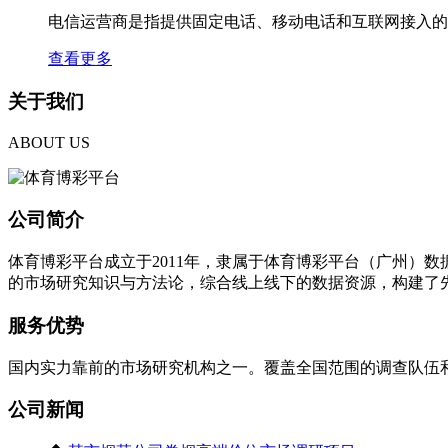
电信运营商是指提供固定电话、移动电话和互联网接入的通
查看更多
关
于我
们
ABOUT US
公司简介
体育博彩平台成立于2011年，隶属于体育博彩平台（广州）
的市场研究知识与方法论，综合线上线下的数据资源，构建了
服务优势
国内实力靠前的市场研究机构之一。覆盖全国范围的调查队伍
公司新闻