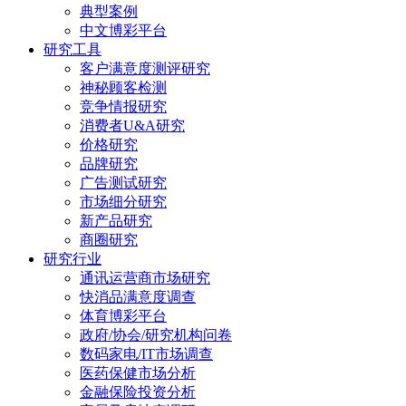
典型案例
中文博彩平台
研究工具
客户满意度测评研究
神秘顾客检测
竞争情报研究
消费者U&A研究
价格研究
品牌研究
广告测试研究
市场细分研究
新产品研究
商圈研究
研究行业
通讯运营商市场研究
快消品满意度调查
体育博彩平台
政府/协会/研究机构问卷
数码家电/IT市场调查
医药保健市场分析
金融保险投资分析