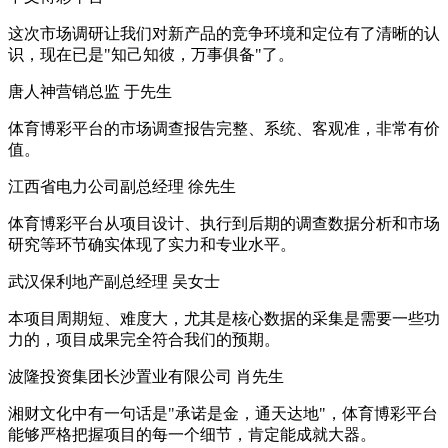
这次市场调研让我们对新产品的竞争环境和定位有了清晰的认
识，现在已是"知己知彼，万事俱备"了。
唐人神营销总监 于先生
体育博彩平台的市场调查报告完整、系统、客观准，非常有价
值。
江西省电力公司副总经理 徐先生
体育博彩平台从项目设计、执行到后期的调查数据分析和市场
研究等环节确实体现了实力和专业水平。
武汉保利地产副总经理 吴女士
本项目周期短、难度大，尤其是核心数据的采集是需要一些功
力的，项目成果完全符合我们的预期。
波隆投资集团长沙置业有限公司 肖先生
湘财文化中有一句话是"承诺是金，通天达地"，体育博彩平台
能够严格把握项目的每一个细节，肯定能成就大器。