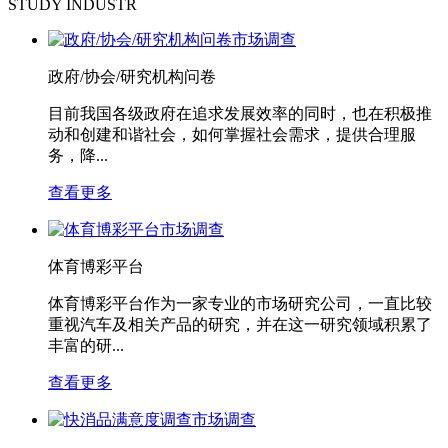
STUDY INDUSTR
政府/协会/研究机构问卷
目前我国各级政府在追求发展效率的同时，也在积极推
动和创建和谐社会，如何掌握社会需求，提供合理服
务，降...
查看更多
体育博彩平台
体育博彩平台作为一家专业的市场研究公司，一直比较
重视汽车及相关产品的研究，并在这一研究领域积累了
丰富的研...
查看更多