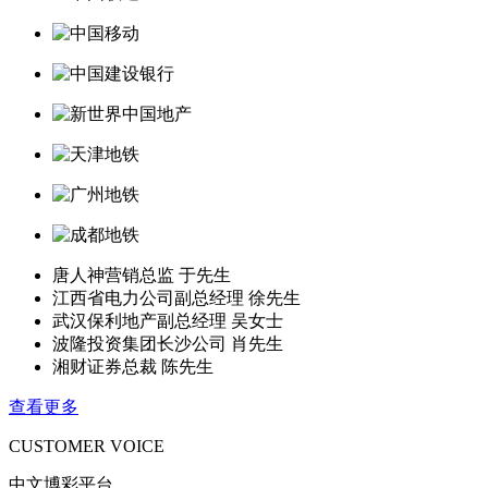
唐人神营销总监 于先生
江西省电力公司副总经理 徐先生
武汉保利地产副总经理 吴女士
波隆投资集团长沙公司 肖先生
湘财证券总裁 陈先生
查看更多
CUSTOMER VOICE
中文博彩平台