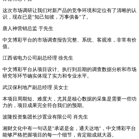
这次市场调研让我们对新产品的竞争环境和定位有了清晰的认
识，现在已是"知己知彼，万事俱备"了。
唐人神营销总监 于先生
中文博彩平台的市场调查报告完整、系统、客观准，非常有价
值。
江西省电力公司副总经理 徐先生
中文博彩平台从项目设计、执行到后期的调查数据分析和市场
研究等环节确实体现了实力和专业水平。
武汉保利地产副总经理 吴女士
本项目周期短、难度大，尤其是核心数据的采集是需要一些功
力的，项目成果完全符合我们的预期。
波隆投资集团长沙置业有限公司 肖先生
湘财文化中有一句话是"承诺是金，通天达地"，中文博彩平台
能够严格把握项目的每一个细节，肯定能成就大器。