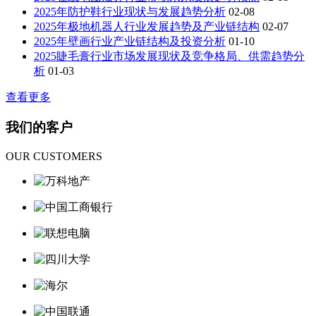
2025年防护鞋行业现状与发展趋势分析
02-08
2025年极地机器人行业发展趋势及产业链结构
02-07
2025年壁画行业产业链结构及投资分析
01-10
2025睫毛膏行业市场发展现状及竞争格局、供需趋势分
析
01-03
查看更多
我
们的客
户
OUR CUSTOMERS