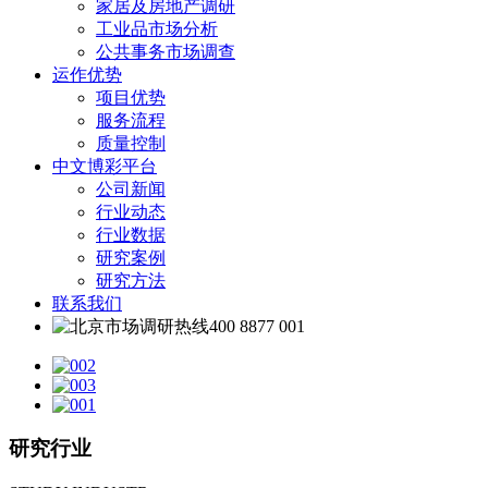
家居及房地产调研
工业品市场分析
公共事务市场调查
运作优势
项目优势
服务流程
质量控制
中文博彩平台
公司新闻
行业动态
行业数据
研究案例
研究方法
联系我们
400 8877 001
研
究行
业