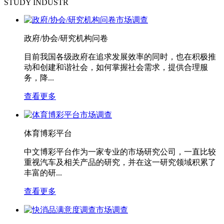
STUDY INDUSTR
政府/协会/研究机构问卷
目前我国各级政府在追求发展效率的同时，也在积极推
动和创建和谐社会，如何掌握社会需求，提供合理服
务，降...
查看更多
体育博彩平台
中文博彩平台作为一家专业的市场研究公司，一直比较
重视汽车及相关产品的研究，并在这一研究领域积累了
丰富的研...
查看更多