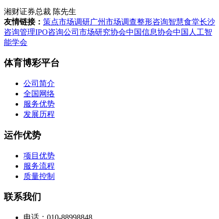
湘财证券总裁 陈先生
友情链接：
策点市场调研
广州市场调查
整形咨询
智慧食堂
长沙
咨询管理
IPO咨询公司
市场研究协会
中国信息协会
中国人工智
能学会
体育博彩平台
公司简介
全国网络
服务优势
发展历程
运作优势
项目优势
服务流程
质量控制
联系我们
电话：010-88998848