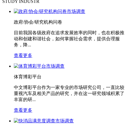
STUDY INDUSTR
政府/协会/研究机构问卷
目前我国各级政府在追求发展效率的同时，也在积极推
动和创建和谐社会，如何掌握社会需求，提供合理服
务，降...
查看更多
体育博彩平台
中文博彩平台作为一家专业的市场研究公司，一直比较
重视汽车及相关产品的研究，并在这一研究领域积累了
丰富的研...
查看更多