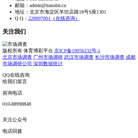
邮箱：admin@transbit.cn
地址：北京市海淀区羊坊店路18号S座1301
Q Q：
228997001（在线咨询）
关注我们
版权所有 体育博彩平台
京ICP备19056232号-1
北京市场调查
广州市场调研
武汉市场调查
长沙市场调查
成都
市场调研公司
深圳数据统计
QQ在线咨询
给我们留言
咨询电话
010-88998848
关注公众号
电话回拨