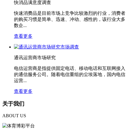
快消品满意度调查
快速消费品是目前市场上竞争比较激烈的行业，消费者
的购买习惯是简单、迅速、冲动、感性的，该行业大多
数企...
查看更多
通讯运营商市场研究
电信运营商是指提供固定电话、移动电话和互联网接入
的通信服务公司。随着电信重组的尘埃落地，国内电信
运营...
查看更多
关
于我
们
ABOUT US