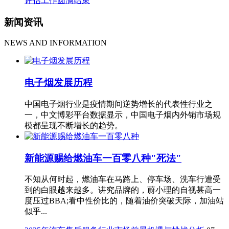
评估工作圆满结束
新
闻资
讯
NEWS AND INFORMATION
电子烟发展历程
中国电子烟行业是疫情期间逆势增长的代表性行业之
一，中文博彩平台数据显示，中国电子烟内外销市场规
模都呈现不断增长的趋势。
新能源赐给燃油车一百零八种"死法"
不知从何时起，燃油车在马路上、停车场、洗车行遭受
到的白眼越来越多。讲究品牌的，蔚小理的自视甚高一
度压过BBA;看中性价比的，随着油价突破天际，加油站
似乎...