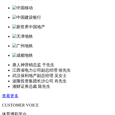
唐人神营销总监 于先生
江西省电力公司副总经理 徐先生
武汉保利地产副总经理 吴女士
波隆投资集团长沙公司 肖先生
湘财证券总裁 陈先生
查看更多
CUSTOMER VOICE
体育博彩平台