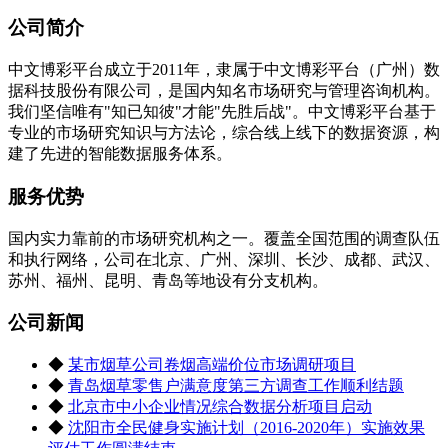
公司简介
中文博彩平台成立于2011年，隶属于中文博彩平台（广州）数
据科技股份有限公司，是国内知名市场研究与管理咨询机构。
我们坚信唯有"知已知彼"才能"先胜后战"。中文博彩平台基于
专业的市场研究知识与方法论，综合线上线下的数据资源，构
建了先进的智能数据服务体系。
服务优势
国内实力靠前的市场研究机构之一。覆盖全国范围的调查队伍
和执行网络，公司在北京、广州、深圳、长沙、成都、武汉、
苏州、福州、昆明、青岛等地设有分支机构。
公司新闻
◆
某市烟草公司卷烟高端价位市场调研项目
◆
青岛烟草零售户满意度第三方调查工作顺利结题
◆
北京市中小企业情况综合数据分析项目启动
◆
沈阳市全民健身实施计划（2016-2020年）实施效果