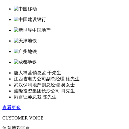
唐人神营销总监 于先生
江西省电力公司副总经理 徐先生
武汉保利地产副总经理 吴女士
波隆投资集团长沙公司 肖先生
湘财证券总裁 陈先生
查看更多
CUSTOMER VOICE
体育博彩平台