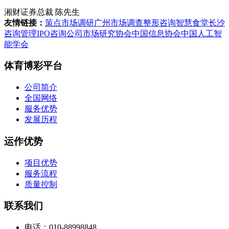
湘财证券总裁 陈先生
友情链接：
策点市场调研
广州市场调查
整形咨询
智慧食堂
长沙
咨询管理
IPO咨询公司
市场研究协会
中国信息协会
中国人工智
能学会
体育博彩平台
公司简介
全国网络
服务优势
发展历程
运作优势
项目优势
服务流程
质量控制
联系我们
电话：010-88998848