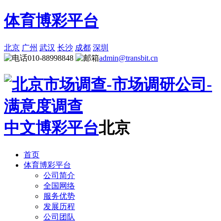
体育博彩平台
北京
广州
武汉
长沙
成都
深圳
010-88998848
admin@transbit.cn
中文博彩平台
北京
首页
体育博彩平台
公司简介
全国网络
服务优势
发展历程
公司团队