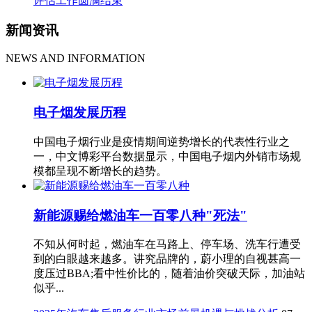
评估工作圆满结束
新
闻资
讯
NEWS AND INFORMATION
电子烟发展历程
中国电子烟行业是疫情期间逆势增长的代表性行业之
一，中文博彩平台数据显示，中国电子烟内外销市场规
模都呈现不断增长的趋势。
新能源赐给燃油车一百零八种"死法"
不知从何时起，燃油车在马路上、停车场、洗车行遭受
到的白眼越来越多。讲究品牌的，蔚小理的自视甚高一
度压过BBA;看中性价比的，随着油价突破天际，加油站
似乎...