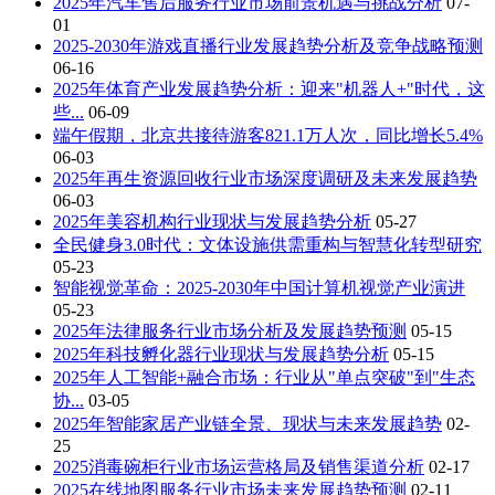
2025年汽车售后服务行业市场前景机遇与挑战分析
07-
01
2025-2030年游戏直播行业发展趋势分析及竞争战略预测
06-16
2025年体育产业发展趋势分析：迎来"机器人+"时代，这
些...
06-09
端午假期，北京共接待游客821.1万人次，同比增长5.4%
06-03
2025年再生资源回收行业市场深度调研及未来发展趋势
06-03
2025年美容机构行业现状与发展趋势分析
05-27
全民健身3.0时代：文体设施供需重构与智慧化转型研究
05-23
智能视觉革命：2025-2030年中国计算机视觉产业演进
05-23
2025年法律服务行业市场分析及发展趋势预测
05-15
2025年科技孵化器行业现状与发展趋势分析
05-15
2025年人工智能+融合市场：行业从"单点突破"到"生态
协...
03-05
2025年智能家居产业链全景、现状与未来发展趋势
02-
25
2025消毒碗柜行业市场运营格局及销售渠道分析
02-17
2025在线地图服务行业市场未来发展趋势预测
02-11