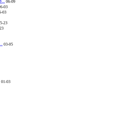
..
06-09
06-03
6-03
5-23
23
.
03-05
01-03