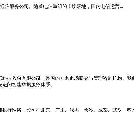
信服务公司。随着电信重组的尘埃落地，国内电信运营...
数据科技股份有限公司，是国内知名市场研究与管理咨询机构。我们
先进的智能数据服务体系。
和执行网络，公司在北京、广州、深圳、长沙、成都、武汉、苏