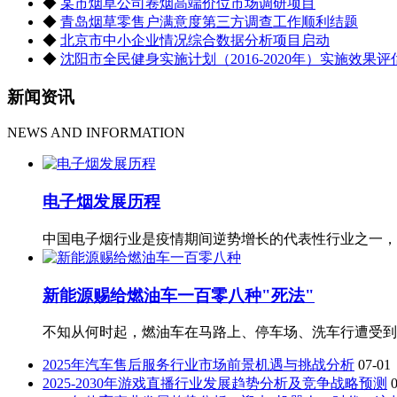
◆
某市烟草公司卷烟高端价位市场调研项目
◆
青岛烟草零售户满意度第三方调查工作顺利结题
◆
北京市中小企业情况综合数据分析项目启动
◆
沈阳市全民健身实施计划（2016-2020年）实施效果
新
闻资
讯
NEWS AND INFORMATION
电子烟发展历程
中国电子烟行业是疫情期间逆势增长的代表性行业之一，
新能源赐给燃油车一百零八种"死法"
不知从何时起，燃油车在马路上、停车场、洗车行遭受到的
2025年汽车售后服务行业市场前景机遇与挑战分析
07-01
2025-2030年游戏直播行业发展趋势分析及竞争战略预测