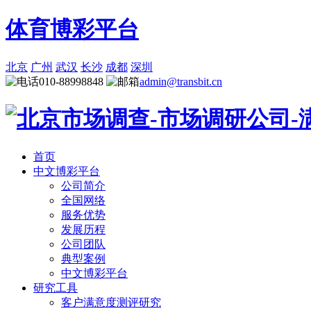
体育博彩平台
北京
广州
武汉
长沙
成都
深圳
010-88998848
admin@transbit.cn
首页
中文博彩平台
公司简介
全国网络
服务优势
发展历程
公司团队
典型案例
中文博彩平台
研究工具
客户满意度测评研究