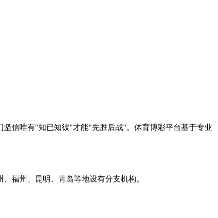
坚信唯有"知已知彼"才能"先胜后战"。体育博彩平台基于专业
州、福州、昆明、青岛等地设有分支机构。