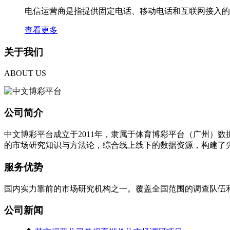
电信运营商是指提供固定电话、移动电话和互联网接入的通
查看更多
关
于我
们
ABOUT US
公司简介
中文博彩平台成立于2011年，隶属于体育博彩平台（广州）
的市场研究知识与方法论，综合线上线下的数据资源，构建了
服务优势
国内实力靠前的市场研究机构之一。覆盖全国范围的调查队伍
公司新闻