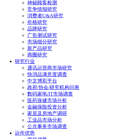
神秘顾客检测
竞争情报研究
消费者U&A研究
价格研究
品牌研究
广告测试研究
市场细分研究
新产品研究
商圈研究
研究行业
通讯运营商市场研究
快消品满意度调查
中文博彩平台
政府/协会/研究机构问卷
数码家电/IT市场调查
医药保健市场分析
金融保险投资分析
家居及房地产调研
工业品市场分析
公共事务市场调查
运作优势