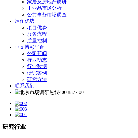
家居及房地产调研
工业品市场分析
公共事务市场调查
运作优势
项目优势
服务流程
质量控制
中文博彩平台
公司新闻
行业动态
行业数据
研究案例
研究方法
联系我们
400 8877 001
研
究行
业