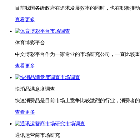
目前我国各级政府在追求发展效率的同时，也在积极推动和
查看更多
体育博彩平台
中文博彩平台作为一家专业的市场研究公司，一直比较重视
查看更多
快消品满意度调查
快速消费品是目前市场上竞争比较激烈的行业，消费者的购
查看更多
通讯运营商市场研究