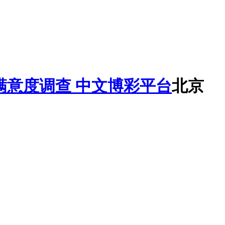
中文博彩平台
北京