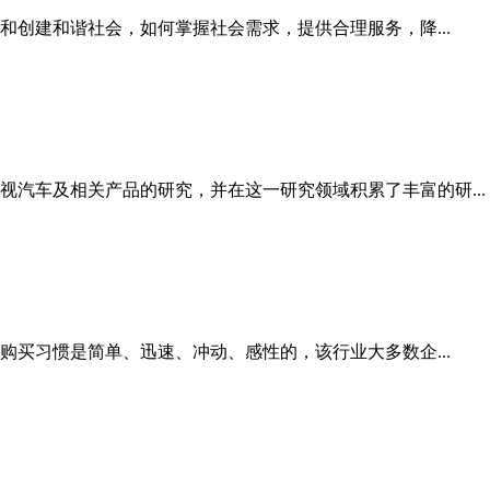
创建和谐社会，如何掌握社会需求，提供合理服务，降...
汽车及相关产品的研究，并在这一研究领域积累了丰富的研...
买习惯是简单、迅速、冲动、感性的，该行业大多数企...