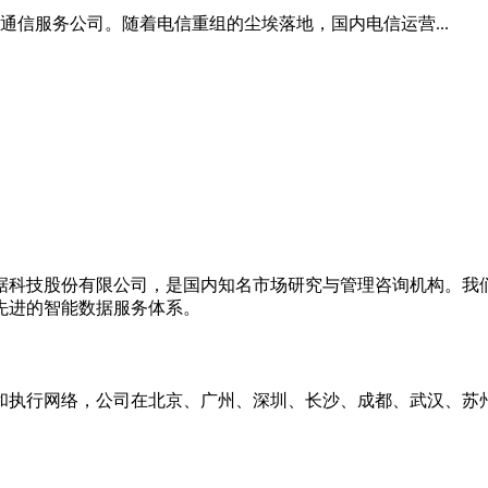
信服务公司。随着电信重组的尘埃落地，国内电信运营...
数据科技股份有限公司，是国内知名市场研究与管理咨询机构。我们
先进的智能数据服务体系。
和执行网络，公司在北京、广州、深圳、长沙、成都、武汉、苏