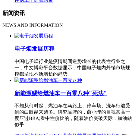
评估工作圆满结束
新
闻资
讯
NEWS AND INFORMATION
电子烟发展历程
中国电子烟行业是疫情期间逆势增长的代表性行业之
一，中文博彩平台数据显示，中国电子烟内外销市场规
模都呈现不断增长的趋势。
新能源赐给燃油车一百零八种"死法"
不知从何时起，燃油车在马路上、停车场、洗车行遭受
到的白眼越来越多。讲究品牌的，蔚小理的自视甚高一
度压过BBA;看中性价比的，随着油价突破天际，加油站
似乎...