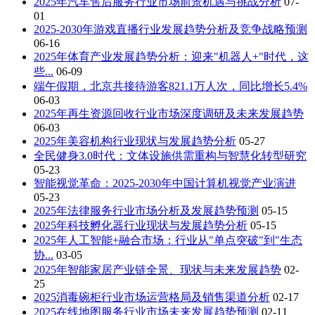
2025年汽车售后服务行业市场前景机遇与挑战分析
07-
01
2025-2030年游戏直播行业发展趋势分析及竞争战略预测
06-16
2025年体育产业发展趋势分析：迎来"机器人+"时代，这
些...
06-09
端午假期，北京共接待游客821.1万人次，同比增长5.4%
06-03
2025年再生资源回收行业市场深度调研及未来发展趋势
06-03
2025年美容机构行业现状与发展趋势分析
05-27
全民健身3.0时代：文体设施供需重构与智慧化转型研究
05-23
智能视觉革命：2025-2030年中国计算机视觉产业演进
05-23
2025年法律服务行业市场分析及发展趋势预测
05-15
2025年科技孵化器行业现状与发展趋势分析
05-15
2025年人工智能+融合市场：行业从"单点突破"到"生态
协...
03-05
2025年智能家居产业链全景、现状与未来发展趋势
02-
25
2025消毒碗柜行业市场运营格局及销售渠道分析
02-17
2025在线地图服务行业市场未来发展趋势预测
02-11