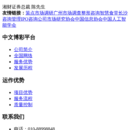
湘财证券总裁 陈先生
友情链接：
策点市场调研
广州市场调查
整形咨询
智慧食堂
长沙
咨询管理
IPO咨询公司
市场研究协会
中国信息协会
中国人工智
能学会
中文博彩平台
公司简介
全国网络
服务优势
发展历程
运作优势
项目优势
服务流程
质量控制
联系我们
电话：010-88998848