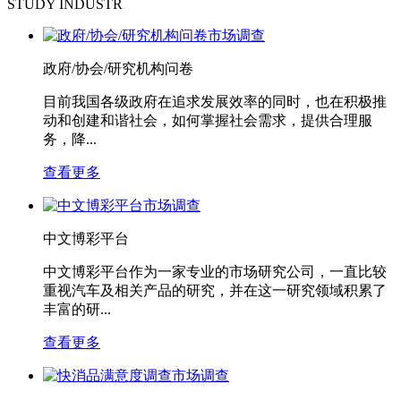
STUDY INDUSTR
政府/协会/研究机构问卷
目前我国各级政府在追求发展效率的同时，也在积极推
动和创建和谐社会，如何掌握社会需求，提供合理服
务，降...
查看更多
中文博彩平台
中文博彩平台作为一家专业的市场研究公司，一直比较
重视汽车及相关产品的研究，并在这一研究领域积累了
丰富的研...
查看更多