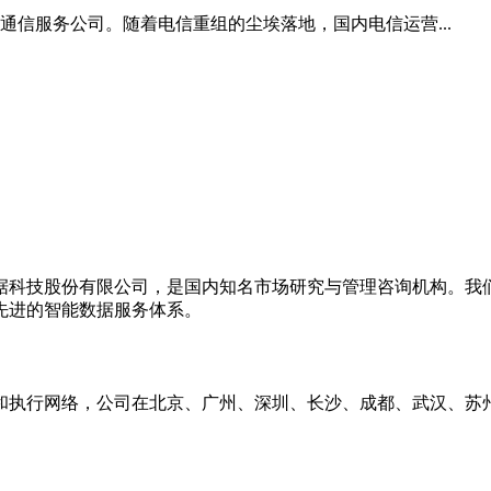
信服务公司。随着电信重组的尘埃落地，国内电信运营...
数据科技股份有限公司，是国内知名市场研究与管理咨询机构。我们
先进的智能数据服务体系。
和执行网络，公司在北京、广州、深圳、长沙、成都、武汉、苏