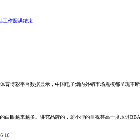
评估工作圆满结束
体育博彩平台数据显示，中国电子烟内外销市场规模都呈现不断
白眼越来越多。讲究品牌的，蔚小理的自视甚高一度压过BBA;
06-16