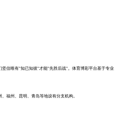
坚信唯有"知已知彼"才能"先胜后战"。体育博彩平台基于专业
州、福州、昆明、青岛等地设有分支机构。