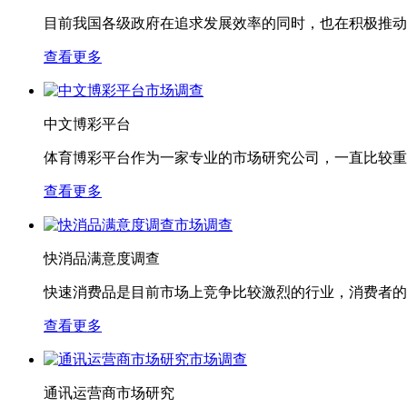
目前我国各级政府在追求发展效率的同时，也在积极推动和
查看更多
中文博彩平台
体育博彩平台作为一家专业的市场研究公司，一直比较重视
查看更多
快消品满意度调查
快速消费品是目前市场上竞争比较激烈的行业，消费者的购
查看更多
通讯运营商市场研究