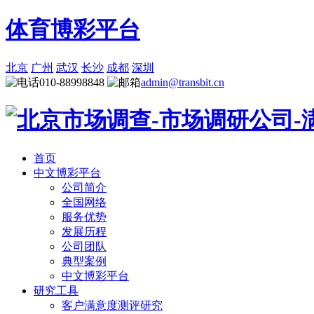
体育博彩平台
北京
广州
武汉
长沙
成都
深圳
010-88998848
admin@transbit.cn
首页
中文博彩平台
公司简介
全国网络
服务优势
发展历程
公司团队
典型案例
中文博彩平台
研究工具
客户满意度测评研究