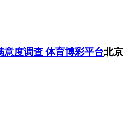
体育博彩平台
北京