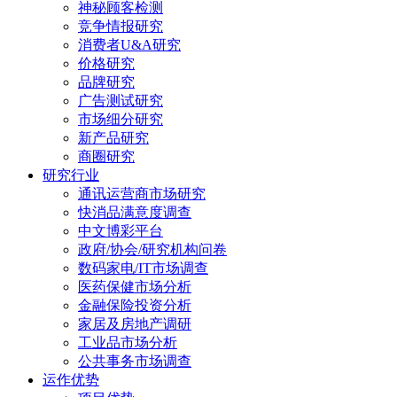
神秘顾客检测
竞争情报研究
消费者U&A研究
价格研究
品牌研究
广告测试研究
市场细分研究
新产品研究
商圈研究
研究行业
通讯运营商市场研究
快消品满意度调查
中文博彩平台
政府/协会/研究机构问卷
数码家电/IT市场调查
医药保健市场分析
金融保险投资分析
家居及房地产调研
工业品市场分析
公共事务市场调查
运作优势