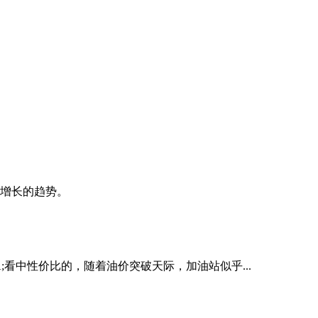
增长的趋势。
看中性价比的，随着油价突破天际，加油站似乎...