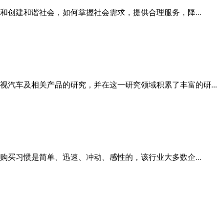
创建和谐社会，如何掌握社会需求，提供合理服务，降...
汽车及相关产品的研究，并在这一研究领域积累了丰富的研...
买习惯是简单、迅速、冲动、感性的，该行业大多数企...