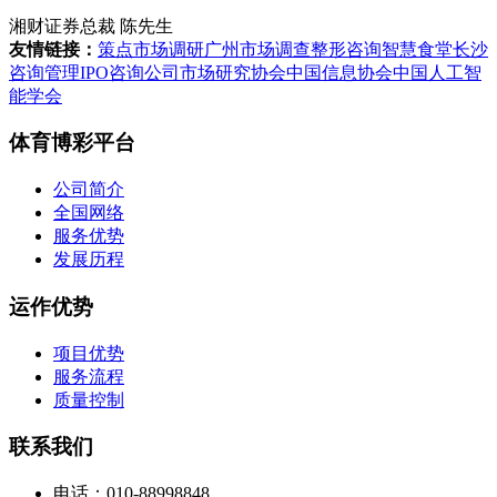
湘财证券总裁 陈先生
友情链接：
策点市场调研
广州市场调查
整形咨询
智慧食堂
长沙
咨询管理
IPO咨询公司
市场研究协会
中国信息协会
中国人工智
能学会
体育博彩平台
公司简介
全国网络
服务优势
发展历程
运作优势
项目优势
服务流程
质量控制
联系我们
电话：010-88998848