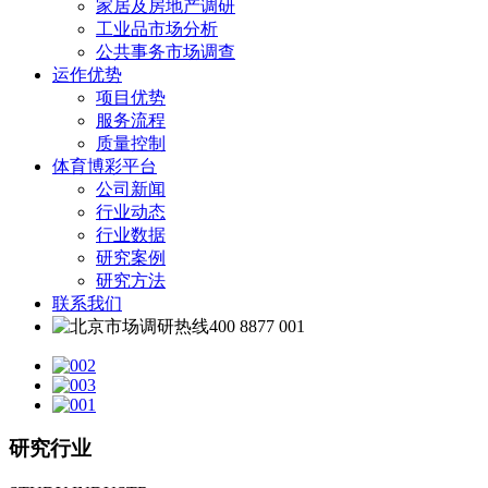
家居及房地产调研
工业品市场分析
公共事务市场调查
运作优势
项目优势
服务流程
质量控制
体育博彩平台
公司新闻
行业动态
行业数据
研究案例
研究方法
联系我们
400 8877 001
研
究行
业