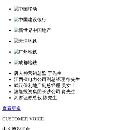
唐人神营销总监 于先生
江西省电力公司副总经理 徐先生
武汉保利地产副总经理 吴女士
波隆投资集团长沙公司 肖先生
湘财证券总裁 陈先生
查看更多
CUSTOMER VOICE
中文博彩平台