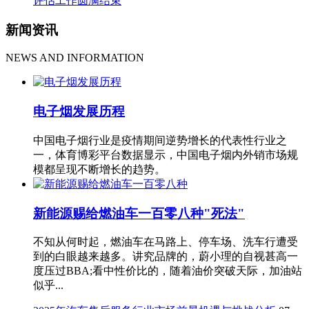
评估工作圆满结束
新
闻资
讯
NEWS AND INFORMATION
电子烟发展历程
中国电子烟行业是疫情期间逆势增长的代表性行业之
一，体育博彩平台数据显示，中国电子烟内外销市场规
模都呈现不断增长的趋势。
新能源赐给燃油车一百零八种"死法"
不知从何时起，燃油车在马路上、停车场、洗车行遭受
到的白眼越来越多。讲究品牌的，蔚小理的自视甚高一
度压过BBA;看中性价比的，随着油价突破天际，加油站
似乎...