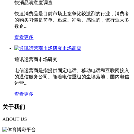
快消品满意度调查
快速消费品是目前市场上竞争比较激烈的行业，消费者
的购买习惯是简单、迅速、冲动、感性的，该行业大多
数企...
查看更多
通讯运营商市场研究
电信运营商是指提供固定电话、移动电话和互联网接入
的通信服务公司。随着电信重组的尘埃落地，国内电信
运营...
查看更多
关
于我
们
ABOUT US