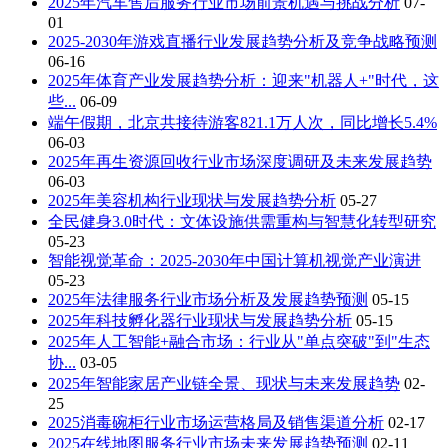
2025年汽车售后服务行业市场前景机遇与挑战分析
07-
01
2025-2030年游戏直播行业发展趋势分析及竞争战略预测
06-16
2025年体育产业发展趋势分析：迎来"机器人+"时代，这
些...
06-09
端午假期，北京共接待游客821.1万人次，同比增长5.4%
06-03
2025年再生资源回收行业市场深度调研及未来发展趋势
06-03
2025年美容机构行业现状与发展趋势分析
05-27
全民健身3.0时代：文体设施供需重构与智慧化转型研究
05-23
智能视觉革命：2025-2030年中国计算机视觉产业演进
05-23
2025年法律服务行业市场分析及发展趋势预测
05-15
2025年科技孵化器行业现状与发展趋势分析
05-15
2025年人工智能+融合市场：行业从"单点突破"到"生态
协...
03-05
2025年智能家居产业链全景、现状与未来发展趋势
02-
25
2025消毒碗柜行业市场运营格局及销售渠道分析
02-17
2025在线地图服务行业市场未来发展趋势预测
02-11