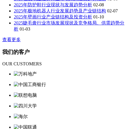
2025年防护鞋行业现状与发展趋势分析
02-08
2025年极地机器人行业发展趋势及产业链结构
02-07
2025年壁画行业产业链结构及投资分析
01-10
2025睫毛膏行业市场发展现状及竞争格局、供需趋势分
析
01-03
查看更多
我
们的客
户
OUR CUSTOMERS