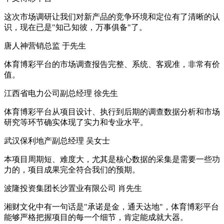
这次市场调研让我们对新产品的竞争环境和定位有了清晰的认
识，现在已是"知己知彼，万事俱备"了。
唐人神营销总监 于先生
体育博彩平台的市场调查报告完整、系统、客观准，非常有价
值。
江西省电力公司副总经理 徐先生
体育博彩平台从项目设计、执行到后期的调查数据分析和市场
研究等环节确实体现了实力和专业水平。
武汉保利地产副总经理 吴女士
本项目周期短、难度大，尤其是核心数据的采集是需要一些功
力的，项目成果完全符合我们的预期。
波隆投资集团长沙置业有限公司 肖先生
湘财文化中有一句话是"承诺是金，通天达地"，体育博彩平台
能够严格把握项目的每一个细节，肯定能成就大器。