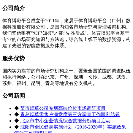
公司简介
体育博彩平台成立于2011年，隶属于体育博彩平台（广州）数
据科技股份有限公司，是国内知名市场研究与管理咨询机构。
我们坚信唯有"知已知彼"才能"先胜后战"。体育博彩平台基于
专业的市场研究知识与方法论，综合线上线下的数据资源，构
建了先进的智能数据服务体系。
服务优势
国内实力靠前的市场研究机构之一。覆盖全国范围的调查队伍
和执行网络，公司在北京、广州、深圳、长沙、成都、武汉、
苏州、福州、昆明、青岛等地设有分支机构。
公司新闻
◆
某市烟草公司卷烟高端价位市场调研项目
◆
青岛烟草零售户满意度第三方调查工作顺利结题
◆
北京市中小企业情况综合数据分析项目启动
◆
沈阳市全民健身实施计划（2016-2020年）实施效果