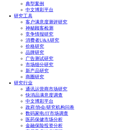
典型案例
中文博彩平台
研究工具
客户满意度测评研究
神秘顾客检测
竞争情报研究
消费者U&A研究
价格研究
品牌研究
广告测试研究
市场细分研究
新产品研究
商圈研究
研究行业
通讯运营商市场研究
快消品满意度调查
中文博彩平台
政府/协会/研究机构问卷
数码家电/IT市场调查
医药保健市场分析
金融保险投资分析