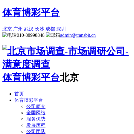
体育博彩平台
北京
广州
武汉
长沙
成都
深圳
010-88998848
admin@transbit.cn
体育博彩平台
北京
首页
体育博彩平台
公司简介
全国网络
服务优势
发展历程
公司团队