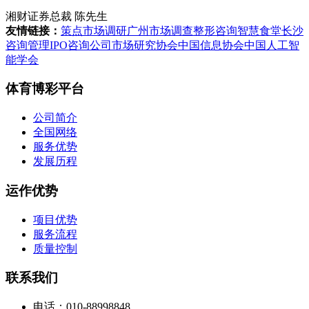
湘财证券总裁 陈先生
友情链接：
策点市场调研
广州市场调查
整形咨询
智慧食堂
长沙
咨询管理
IPO咨询公司
市场研究协会
中国信息协会
中国人工智
能学会
体育博彩平台
公司简介
全国网络
服务优势
发展历程
运作优势
项目优势
服务流程
质量控制
联系我们
电话：010-88998848