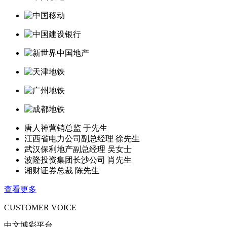
唐人神营销总监 于先生
江西省电力公司副总经理 徐先生
武汉保利地产副总经理 吴女士
波隆投资集团长沙公司 肖先生
湘财证券总裁 陈先生
查看更多
CUSTOMER VOICE
中文博彩平台