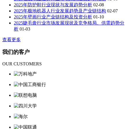
2025年防护鞋行业现状与发展趋势分析
02-08
2025年极地机器人行业发展趋势及产业链结构
02-07
2025年壁画行业产业链结构及投资分析
01-10
2025睫毛膏行业市场发展现状及竞争格局、供需趋势分
析
01-03
查看更多
我
们的客
户
OUR CUSTOMERS