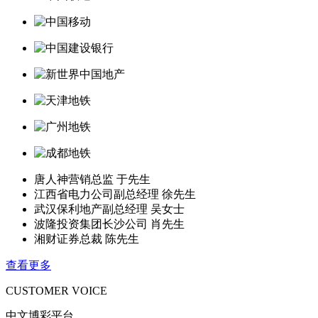
唐人神营销总监 于先生
江西省电力公司副总经理 徐先生
武汉保利地产副总经理 吴女士
波隆投资集团长沙公司 肖先生
湘财证券总裁 陈先生
查看更多
CUSTOMER VOICE
中文博彩平台