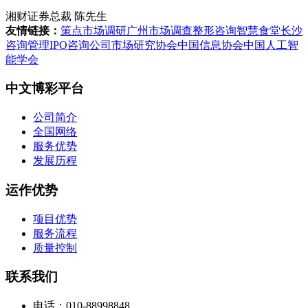
湘财证券总裁 陈先生
友情链接：
策点市场调研
广州市场调查
整形咨询
智慧食堂
长沙
咨询管理
IPO咨询公司
市场研究协会
中国信息协会
中国人工智
能学会
中文博彩平台
公司简介
全国网络
服务优势
发展历程
运作优势
项目优势
服务流程
质量控制
联系我们
电话：010-88998848