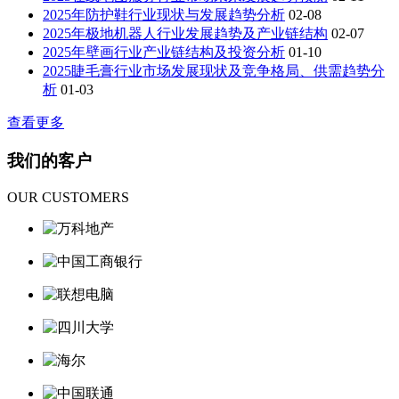
2025年防护鞋行业现状与发展趋势分析
02-08
2025年极地机器人行业发展趋势及产业链结构
02-07
2025年壁画行业产业链结构及投资分析
01-10
2025睫毛膏行业市场发展现状及竞争格局、供需趋势分
析
01-03
查看更多
我
们的客
户
OUR CUSTOMERS