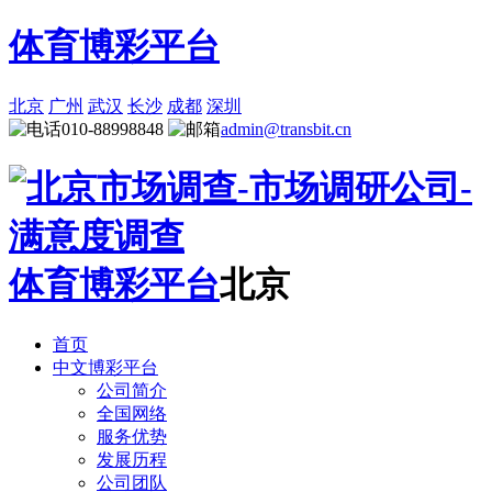
体育博彩平台
北京
广州
武汉
长沙
成都
深圳
010-88998848
admin@transbit.cn
体育博彩平台
北京
首页
中文博彩平台
公司简介
全国网络
服务优势
发展历程
公司团队